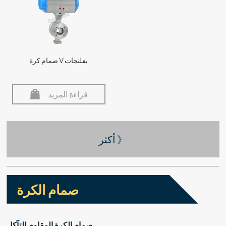
صمام كرة V بفلنجات
قراءة المزيد
أكثر 》
صمام الكرة
صمام الكرة المقاوم للتآكل