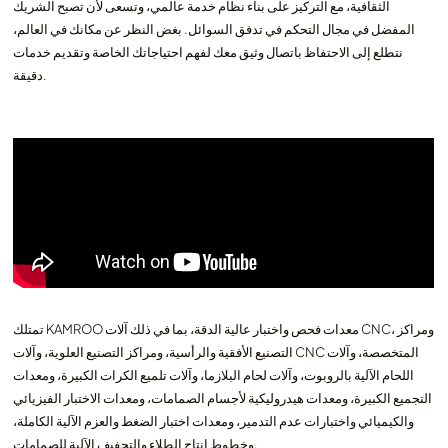
الثقافية، مع التركيز على بناء نظام خدمة عالمي، وتسعى لأن تصبح الشريك
المفضل في مجال التحكم في تدفق السوائل. بغض النظر عن مكانك في العالم،
نتطلع إلى الاحتفاظ باتصال وثيق معك لفهم احتياجاتك الخاصة وتقديم خدمات
دقيقة.
تمتلك KAMROO معدات فحص واختبار عالية الدقة، بما في ذلك آلات CNC، ومراكز
التصنيع الأفقية والرأسية، ومراكز التصنيع العلوية، وآلات CNC المتخصصة، وآلات
اللحام الآلية بالروبوت، وآلات لحام البلازما، وآلات تلميع الكرات الكبيرة، ومعدات
التجميع الكبيرة، ومعدات هيدروليكية لأجسام الصمامات، ومعدات الاختبار الفيزيائي
والكيميائي واختبارات عدم التدمير، ومعدات اختبار الضغط والعزم الآلية الكاملة،
وخطوط إنتاج الطلاء والتجفيف الآلية للصمامات.