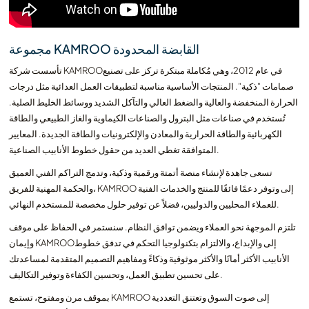
مجموعة KAMROO القابضة المحدودة
تأسست شركة KAMROOفي عام 2012، وهي مُكاملة مبتكرة تركز على تصنيع
صمامات "ذكية". المنتجات الأساسية مناسبة لتطبيقات العمل العدائية مثل درجات
الحرارة المنخفضة والعالية والضغط العالي والتآكل الشديد ووسائط الخليط الصلبة.
تُستخدم في صناعات مثل البترول والصناعات الكيماوية والغاز الطبيعي والطاقة
الكهربائية والطاقة الحرارية والمعادن والإلكترونيات والطاقة الجديدة. المعايير
المتوافقة تغطي العديد من حقول خطوط الأنابيب الصناعية.
تسعى جاهدة لإنشاء منصة أتمتة ورقمية وذكية، وتدمج التراكم الفني العميق
والحكمة المهنية للفريق، KAMROO إلى وتوفر دعمًا فائقًا للمنتج والخدمات الفنية
للعملاء المحليين والدوليين، فضلاً عن توفير حلول مخصصة للمستخدم النهائي.
تلتزم الموجهة نحو العملاء ويضمن توافق النظام. سنستمر في الحفاظ على موقف
وإيمان KAMROOإلى والإبداع، والالتزام بتكنولوجيا التحكم في تدفق خطوط
الأنابيب الأكثر أمانًا والأكثر موثوقية وذكاءً ومفاهيم التصميم المتقدمة لمساعدتك
على تحسين تطبيق العمل، وتحسين الكفاءة وتوفير التكاليف.
بموقف مرن ومفتوح، تستمع KAMROO إلى صوت السوق وتعتنق التعددية