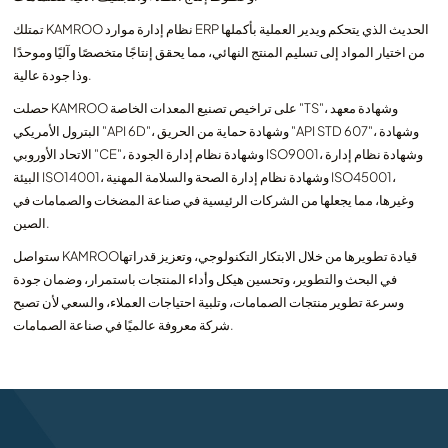
تمتلك KAMROO نظام إدارة موارد ERP الحديث الذي يتحكم ويدير العملية بأكملها
من اختيار المواد إلى تسليم المنتج النهائي، مما يحقق إنتاجًا متخصصًا وآليًا وموحدًا
وذا جودة عالية.
حصلت KAMROO على تراخيص تصنيع المعدات الخاصة "TS"، وشهادة معهد
البترول الأمريكي "API 6D"، وشهادة حماية من الحريق "API STD 607"، وشهادة
الاتحاد الأوروبي "CE"، وشهادة نظام إدارة الجودة ISO9001، وشهادة نظام إدارة
البيئة ISO14001، وشهادة نظام إدارة الصحة والسلامة المهنية ISO45001،
وغيرها، مما يجعلها من الشركات الرئيسية في صناعة المضخات والصمامات في
الصين.
ستواصل KAMROOقيادة تطويرها من خلال الابتكار التكنولوجي، وتعزيز قدراتها
في البحث والتطوير، وتحسين هيكل وأداء المنتجات باستمرار، وضمان جودة
وسرعة تطوير منتجات الصمامات، وتلبية احتياجات العملاء، والسعي لأن تصبح
شركة معروفة عالميًا في صناعة الصمامات.