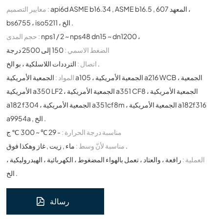
api6d ASME b16.34 , ASME b16.5 , المعهد 607 ،
معايير التصميم :
bs6755 ، iso5211 ، الخ .
nps1 / 2 ~ nps48 dn15 ~ dn1200 ،
حجم المدى :
الضغط الاسمي :
150 إلى 2500 درجة
الترددات اللاسلكية ، بو الخ .
اتصال :
المواد :
الجمعية الأمريكية a105 ، الجمعية الأمريكية a216 WCB ، الجمعية
الأمريكية a350 LF2 ، الجمعية الأمريكية a351 CF8 ، الجمعية الأمريكية
a182 f304 ، الجمعية الأمريكية a351cf8m ، الجمعية الأمريكية a182f316
a9954a , الخ .
مناسبة درجة الحرارة :
- 29 ℃ ~ 300 ℃ ج
ماء , زيت , غاز وهكذا فوق .
مناسبة لأنّ وسط :
العملية :
رافعة ، والعتاد ، تعمل بالهواء المضغوط ، الكهربائية ، الهيدروليكية ،
الخ .
رسالة