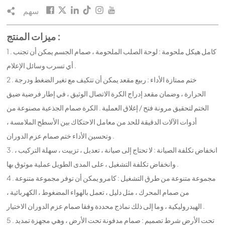
سهم
ميزات المنتج :
1 . كامل هيكل ملحومة : لوحة الصلب الملحومة ، صمام الجسم يمكن أن تجنب
أي تسرب وسائل الإعلام .
2 . ختم ممتازة الأداء : ربيع مقعد يمكن أن تتكيف مع تغير الضغط ودرجة
الحرارة ، وضمان مقعد إدراج الكرة الاتصال الوثيق ، في إطار فرضية ضيق
الختم لتحقيق مرونة فتح / إغلاق العملية . الكرة صمام الجذعية مصنوعة من
أدوات الآلات الدقيقة للحد من معامل الاحتكاك بين الأسطح الملامسة ،
وتحسين الأداء ختم صمام عزم الدوران .
3 . انخفاض تكلفة الصيانة : لا تحتاج إلى صيانة ، تعديل ، تزييت ، سهلة التركيب ،
وانخفاض تكلفة التشغيل ، على المدى الطويل عملية موثوق بها .
4 . مجموعة متنوعة من طرق التشغيل : كامرو يمكن أن توفر مجموعة متنوعة
من صمام المحرك ، مثل دليل ، تعمل بالهواء المضغوط ، الكهربائية ،
الهيدروليكية ، وما إلى ذلك نماذج محددة وفقا صمام عزم الدوران الاختيار .
5 . تحت الأرض شرط تصميم : صمام مدفونة تحت الأرض ، وهي مجهزة تمديد