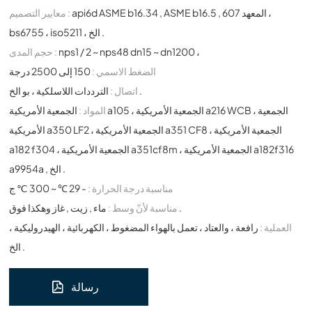
api6d ASME b16.34 , ASME b16.5 , المعهد 607 ،
معايير التصميم :
bs6755 ، iso5211 ، الخ .
nps1 / 2 ~ nps48 dn15 ~ dn1200 ،
حجم المدى :
الضغط الاسمي :
150 إلى 2500 درجة
الترددات اللاسلكية ، بو الخ .
اتصال :
المواد :
الجمعية الأمريكية a105 ، الجمعية الأمريكية a216 WCB ، الجمعية
الأمريكية a350 LF2 ، الجمعية الأمريكية a351 CF8 ، الجمعية الأمريكية
a182 f304 ، الجمعية الأمريكية a351cf8m ، الجمعية الأمريكية a182f316
a9954a , الخ .
مناسبة درجة الحرارة :
- 29 ℃ ~ 300 ℃ ج
ماء , زيت , غاز وهكذا فوق .
مناسبة لأنّ وسط :
العملية :
رافعة ، والعتاد ، تعمل بالهواء المضغوط ، الكهربائية ، الهيدروليكية ،
الخ .
رسالة