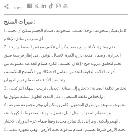
سهم
ميزات المنتج :
1 . كامل هيكل ملحومة : لوحة الصلب الملحومة ، صمام الجسم يمكن أن تجنب
أي تسرب وسائل الإعلام .
2 . ختم ممتازة الأداء : ربيع مقعد يمكن أن تتكيف مع تغير الضغط ودرجة
الحرارة ، وضمان مقعد إدراج الكرة الاتصال الوثيق ، في إطار فرضية ضيق
الختم لتحقيق مرونة فتح / إغلاق العملية . الكرة صمام الجذعية مصنوعة من
أدوات الآلات الدقيقة للحد من معامل الاحتكاك بين الأسطح الملامسة ،
وتحسين الأداء ختم صمام عزم الدوران .
3 . انخفاض تكلفة الصيانة : لا تحتاج إلى صيانة ، تعديل ، تزييت ، سهلة التركيب ،
وانخفاض تكلفة التشغيل ، على المدى الطويل عملية موثوق بها .
4 . مجموعة متنوعة من طرق التشغيل : كامرو يمكن أن توفر مجموعة متنوعة
من صمام المحرك ، مثل دليل ، تعمل بالهواء المضغوط ، الكهربائية ،
الهيدروليكية ، وما إلى ذلك نماذج محددة وفقا صمام عزم الدوران الاختيار .
5 . تحت الأرض شرط تصميم : صمام مدفونة تحت الأرض ، وهي مجهزة تمديد