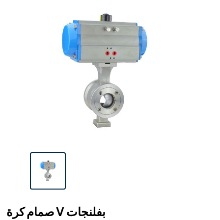
صمام كرة V بفلنجات