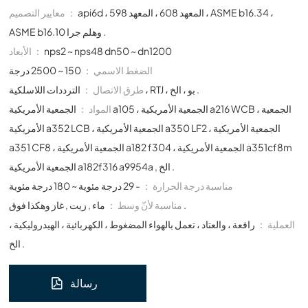
api6d ، المعهد 608 ، المعهد 598 ، ASME b16.34 ،
معايير التصميم ：
ASME b16.10 وهلم جرا .
nps2 ~ nps48 dn50 ~ dn1200
الأبعاد ：
الضغط الاسمي ：
150 ~ 2500 درجة
الترددات اللاسلكية ، RTJ ، بو ، الخ .
طرق الاتصال ：
المواد ：
الجمعية الأمريكية a105 ، الجمعية الأمريكية a216 WCB ، الجمعية
الأمريكية a352 LCB ، الجمعية الأمريكية a350 LF2 ، الجمعية الأمريكية
a351 CF8 ، الجمعية الأمريكية a182 f304 ، الجمعية الأمريكية a351cf8m
الجمعية الأمريكية a182f316 a9954a , الخ .
مناسبة درجة الحرارة ：
- 29 درجة مئوية ~ 180 درجة مئوية
ماء , زيت , غاز وهكذا فوق .
مناسبة لأنّ وسط ：
العملية ：
رافعة ، والعتاد ، تعمل بالهواء المضغوط ، الكهربائية ، الهيدروليكية ،
الخ .
رسالة