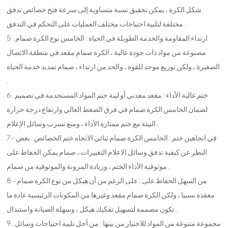
شكل الكرة ، يمكن تحقيق نسبة متساوية إلى سرعة فتح خصائص تدفق
مختلفة لتلبية احتياجات مختلف العمليات على التحكم في التدفق .
5 . ارتداء المقاومة والخدمة الطويلة في الحياة : الخامس نوع الكرة صمام
مصنوعة من مواد ذات جودة عالية ، الكرة صمام مقعد في منطقة الاتصال
الصغيرة ، ولكن توزيع موحد للقوة ، والحد من ارتداء ، صمام تمديد خدمة الحياة
.
6 . ختم عالية الأداء : مقعد معدني أو لينة ختم المواد المستخدمة في تصميم
لضمان الخامس الكرة صمام في فرق الضغط العالي وارتفاع درجة حرارة
البيئة مع ختم ممتازة الأداء ، ومنع تسرب وسائل الإعلام .
7 - في اتجاهين ختم : الخامس الكرة صمام ثنائي الاتجاه ختم الخصائص . بغض
النظر عن كيفية تدفق وسائل الاعلام التغييرات ، صمام يمكن الحفاظ على
موثوقية الأداء الختم ، وزيادة المرونة والموثوقية من صمام .
8 - من السهل الحفاظ على : على الرغم من أن هيكل من نوع الكرة صمام
معقدة نسبيا ، ولكن الكرة صمام مقعد وغيرها من المكونات الرئيسية عادة ما
تكون مصممة لتسهيل تفكيك هيكل ، وسهلة الصيانة واستبدال .
9 . مجموعة متنوعة من المواد للاختيار من بينها : من أجل تلبية احتياجات وسائل