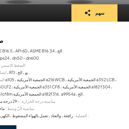
سهم
صم
ASME B16.5 ، API 6D ، ASME B16.34 ، الخ .
nps24 ، dn50 ~ dn600
الضغط الاسمي :
الترددات اللاسلكية ، RTJ ، بو ، الخ .
اتصال
المو
الجمعية الأمريكية a351cf8m الجمعية الأمريكية a182f316 , a9954a , الخ .
مناسبة درجة الحرارة :
- 29 درجة مئوية ~ 180 درجة مئوية
ماء , زيت , غاز وهكذا فوق .
مناسبة لأنّ وسط :
رافعة ، والعتاد ، تعمل بالهواء المضغوط ، الكهربائية ، الهيدروليكية ، الخ .
العملية :