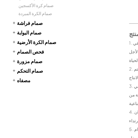
صمام كرة الأكسجين
صمام الكرة المبردة
صمام فراشة
صمام البوابة
صمام الكرة الأرضية
1 . مقاومة التآكل قوية : بطانة صمام الكرة عالية الأداء مقاومة للتآكل المواد ( مثل السليكوون ، منهاج العمل ، والسيراميك ، وما إلى ذلك ) بطانة ، على نحو فعال في
فحص الصمام
لأجل
صمام مزورة
2 . ختم ممتازة الأداء : بطانة فريدة من نوعها تصميم وتصنيع الآلات الدقيقة الكرة صمام في إغلاق لتحقيق صفر تسرب ، تنطبق على متطلبات عالية جدا من نظام الختم
صمام التحكم
مصفاه
3 . وسائل الإعلام على نطاق واسع القدرة على التكيف : بطانة صمام الكرة لا تقتصر على وسائل الإعلام التقليدية ، ولا سيما في درجة حرارة عالية وضغط مرتفع في
عة من
4 . انخفاض الاحتكاك فتح وإغلاق : انخفاض الاحتكاك بطانة المواد يقلل من مقاومة الكرة التناوب ، مما يجعل من الأسهل لفتح وإغلاق صمام ، والحد من عزم الدوران
5 . من السهل الحفاظ على : على الرغم من أن هيكل الكرة صمام بطانة معقدة نسبيا ، ولكن معظم التصاميم لا تزال تأخذ في الاعتبار راحة الصيانة ، مثل استخدام