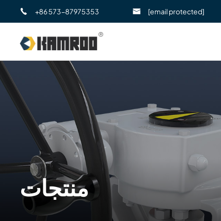
+86 573-87975353
[email protected]
منتجات