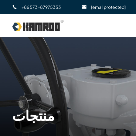
+86 573-87975353
[email protected]
منتجات