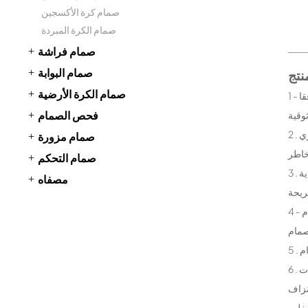
صمام كرة الأكسجين
صمام الكرة المبردة
صمام فراشة
صمام البوابة
صمام الكرة الأرضية
1 - تصميم السلامة من الحرائق : وفقا API 607 / bs66755 المواصفات . عندما يحدث حريق في موقع صمام ، الختم الدائري مصنوعة من المواد غير المعدنية الختم
فحص الصمام
2 . الاستاتيكيه تصميم : الربيع و الكرة الصغيرة من خلال جهاز الاستاتيكيه صمام الجذعية بين الكرة و الجسم على شكل كهرباء المرور بين الكرة و الختم الدائري
صمام مزورة
صمام التحكم
3 . ختم الإغاثة في حالات الطوارئ صمام تزييت : عندما مقعد صمام الجذعية ختم الضرر والتسرب ، صمام حقن الشحوم يمكن تحقيق فوري الختم . في العملية العادية
مصفاه
4 - غرفة الضغط الذاتي وظيفة : عندما غرفة صمام الضغط يرتفع بشكل غير طبيعي ، المكبس صمام مقعد هيكل يمكن أن تضمن غرفة صمام الضغط من مقعد صمام
6 . تمديد رمح : دفن صمام ، صمام الجذعية يمكن أن تطول وفقا لمتطلبات التثبيت والتشغيل ، وحجم يمكن أن تكون مخصصة وفقا لمتطلبات العملاء . جميع حالات
نزاف
سفلت