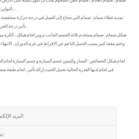
، البولي يوريثين ، أو راتنجات الايبوكسي وفقا للمواصفات لتناسب دفن تركيب واستخدام الظروف .
تأثير درجة الحرارة على الختم . إطالة الطول وفقا للمعايير ، ويمكن أيضا أن تكون مطلوبة من قبل العملاء .
وختم مقعد كبير بسبب الحمل الناجم عن الإفراط في عزم الدوران . الانتهاء