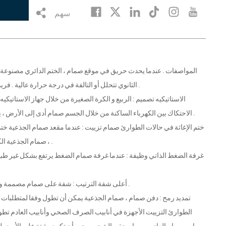
سهم
الثانوي تتحلل أو التالفة في درجة حرارة عالية . فريدة من نوعها تصميم هيكل من مرحلتين ختم صمام مقعد يضمن مقاومة للحريق الموثوقية .
الاحتكاك بين الكهرباء الساكنة من خلال الجسم صمام أدى إلى الأرض ، يمكن أن تمنع شرارة الكهرباء الساكنة الناجمة عن الحريق أو الانفجار وغيرها من المخاطر .
، صمام الجذعية الكرة يمكن أن تكون مشحم من خلال حقن الشحوم ، صمام فتح وإغلاق أكثر مرونة ومريحة .
5 . أعلى شفة الترتيب : شفة على صمام مصممة وفقا ايزو 5211 لتسهيل تركيب أي نوع من محرك الأقراص من خلال دعم اقتران الأكمام .
الطوارئ التزييت الأجهزة في أنابيب الصرف الصحي وأنابيب العادم تطول
صمام ، صمام العادم ، صمام حقن الشحوم يجب أن تكون مثبتة على الأرض لت