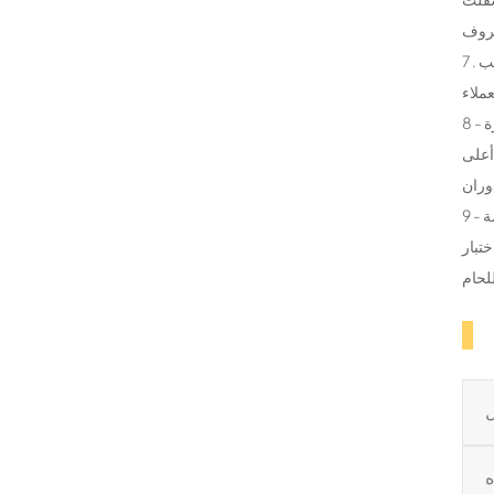
7 . تمديد غطاء صمام : صمام التي تحتاج إلى العمل في درجة حرارة منخفضة ، من خلال توسيع غطاء صمام ، صمام الجذعية ختم زيادة المسافة بين المنطقة ، وتجنب
8 - هيكل صمام : صمام يستخدم ثلاثة الجسم الجانب تزوير لحام هيكل ، الكرة من الجسم المدمج في دعم لوحة هيكل ثابت ، والقضاء على مدخل الضغط محرك الكرة
أعلى
9 - لحام هيكل الخصائص : اليسار واليمين جسم السيارة و جسم السيارة لحام القوس المغمور مع الفجوة الضيقة نموذجية متعددة الطبقات . تدفق الخاصة المستخدمة
، لحام طبقة صغيرة من الجسيمات ، والتي يمكن أن تلبي خصائص صلابة عالية لحام المعادن . 100 ٪ اختبار