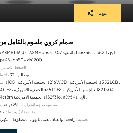
سهم
صمام كروي ملحوم بالكامل من 
api6d ASME b16.34 , ASME b16.5 , المعهد 607 ، bs6755 ، iso5211 ، الخ .
nps48 ، dn50 ~ dn1200
الضغط الاسمي :
الترددات اللاسلكية ، RTJ ، بو ، الخ .
اتصال
المو
الجمعية الأمريكية a351cf8m الجمعية الأمريكية a182f316 , a9954a , الخ .
مناسبة درجة الحرارة :
- 29 درجة مئوية ~ 180 درجة مئوية
ماء , زيت , غاز وهكذا فوق .
مناسبة لأنّ وسط :
رافعة ، والعتاد ، تعمل بالهواء المضغوط ، الكهربائية ، الهيدروليكية ، الخ .
العملية :