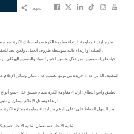
سهم
الصلبة أو ارتداء عالية متوسطة ظروف العمل ، ولكن أيضا للحفاظ على ختم جيدة ومتانة لفترة طويلة ، مما يقلل كثيرا من ارتداء الناجمة عن صيانة التردد .
ارتداء وسائل الإعلام ، يمكن أن تلبي احتياجات البترول والصناعات الكيماوية والمعادن والتعدين وغيرها من المجالات الصناعية .
6 - ثنائية الاتجاه ختم ضمان : ثنائية الاتجاه ختم هيكل يمكن أن توفر أداء موثوق بها حتى بعد ارتداء الختم ، لضمان سلامة واستقرار النظام .