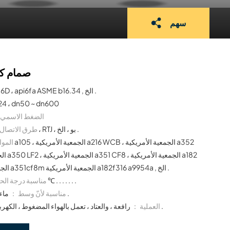
سهم
صمام كر
API 6D ، api6fa ASME b16.34 , الخ .
24 ، dn50 ~ dn600
الضغط الاسمي
الترددات اللاسلكية ، RTJ ، بو ، الخ .
طرق الاتصال
الموا
f304 ، الجمعية الأمريكية a351cf8m الجمعية الأمريكية a182f316 a9954a , الخ .
- 29 ℃ ~ 425 ℃ . . . . . . .
مناسبة درجة الح
ماء , زيت , غاز وهكذا فوق .
مناسبة لأنّ وسط ：
رافعة ، والعتاد ، تعمل بالهواء المضغوط ، الكهربائية ، الهيدروليكية ، الخ .
العملية ：