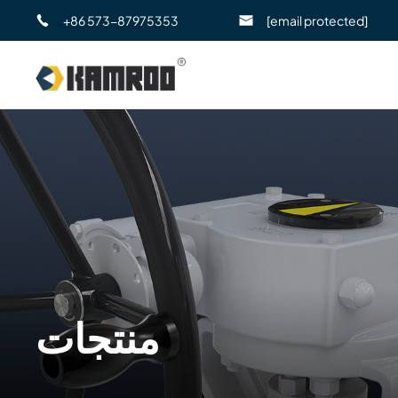
+86 573-87975353
[email protected]
منتجات