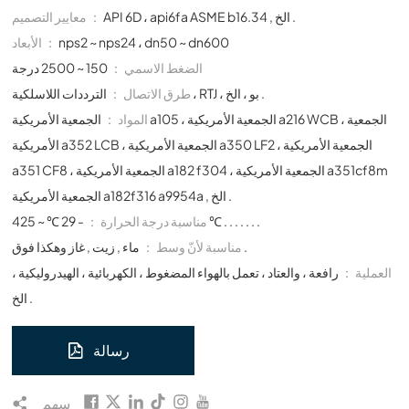
API 6D ، api6fa ASME b16.34 , الخ .
معايير التصميم ：
nps2 ~ nps24 ، dn50 ~ dn600
الأبعاد ：
الضغط الاسمي ：
150 ~ 2500 درجة
الترددات اللاسلكية ، RTJ ، بو ، الخ .
طرق الاتصال ：
المواد ：
الجمعية الأمريكية a105 ، الجمعية الأمريكية a216 WCB ، الجمعية
الأمريكية a352 LCB ، الجمعية الأمريكية a350 LF2 ، الجمعية الأمريكية
a351 CF8 ، الجمعية الأمريكية a182 f304 ، الجمعية الأمريكية a351cf8m
الجمعية الأمريكية a182f316 a9954a , الخ .
- 29 ℃ ~ 425 ℃ . . . . . . .
مناسبة درجة الحرارة ：
ماء , زيت , غاز وهكذا فوق .
مناسبة لأنّ وسط ：
العملية ：
رافعة ، والعتاد ، تعمل بالهواء المضغوط ، الكهربائية ، الهيدروليكية ،
الخ .
رسالة
سهم