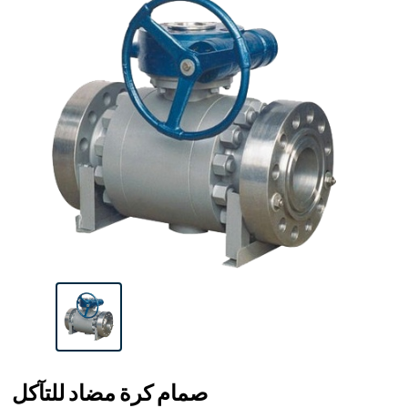
صمام كرة مضاد للتآكل