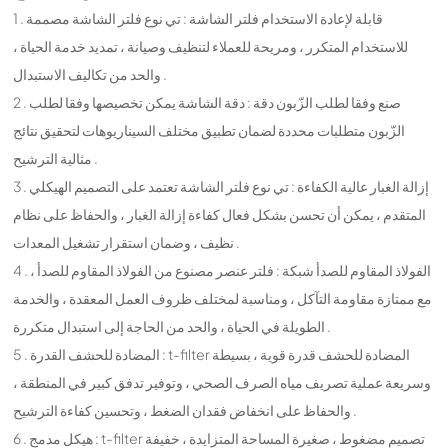
1 . قابلة لإعادة الاستخدام فلتر الشاشة : تي نوع فلتر الشاشة مصممة
للاستخدام المتكرر ، ومريحة للعملاء لتنظيف وصيانة ، تمديد خدمة الحياة ،
والحد من تكاليف الاستبدال .
2 . صنع وفقا لطلب الزّبون دقة : دقة الشاشة يمكن تخصيصها وفقا لطلب
الزّبون متطلبات محددة لضمان تطبيق مختلف السيناريوهات لتحقيق نتائج
مثالية الترشيح .
3 . إزالة الغبار عالية الكفاءة : تي نوع فلتر الشاشة تعتمد على التصميم الهيكلي
المتقدم ، يمكن أن تحسن بشكل فعال كفاءة إزالة الغبار ، والحفاظ على نظام
نظيف ، وضمان استقرار تشغيل المعدات .
4 . الفولاذ المقاوم للصدأ شبكة : فلتر عنصر مصنوع من الفولاذ المقاوم للصدأ ،
مع ممتازة مقاومة التآكل ، ومناسبة لمختلف ظروف العمل المعقدة ، والخدمة
الطويلة في الحياة ، والحد من الحاجة إلى استبدال متكررة .
5 . المضادة للحشف القدرة : t-filter المضادة للحشف قدرة قوية ، بسيطة
وسريعة عملية تصريف مياه الصرف الصحي ، وتوفير تدفق كبير في المنطقة ،
والحفاظ على انخفاض فقدان الضغط ، وتحسين كفاءة الترشيح .
6 . هيكل مدمج : t-filter تصميم مضغوط ، صغيرة المساحة المتزايدة ، خفيفة