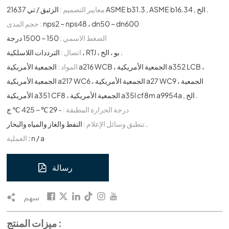
الزئبق / تي 21637 ASME b31.3 , ASME b16.34 , الخ .
معايير التصميم :
nps2 ~ nps48 ، dn50 ~ dn600
حجم المدى :
الضغط الاسمي :
150 ~ 1500 درجة
الترددات اللاسلكية ، RTJ ، بو ، الخ .
اتصال :
المواد :
الجمعية الأمريكية a216 WCB ، الجمعية الأمريكية a352 LCB ،
الجمعية الأمريكية a217 WC6 ، الجمعية الأمريكية a27 WC9 ، الجمعية
الأمريكية a351 CF8 ، الجمعية الأمريكية a35l cf8m a9954a , الخ .
درجة الحرارة المطبقة :
- 29 ℃ ~ 425 ℃ ج
النفط والغاز والمياه والبخار .
تنطبق وسائل الإعلام :
: n / a
العملية
رسالة
سهم
ميزات المنتج :