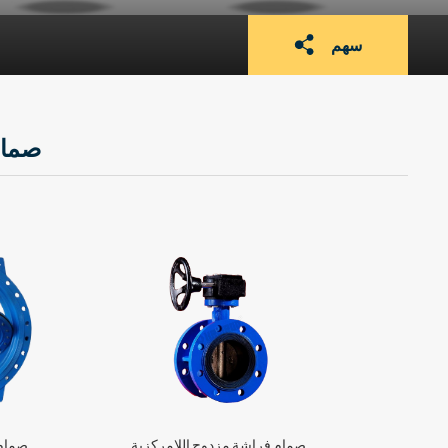
سهم
صمام
صمام فراشة مزدوج اللامركزية
صمام 