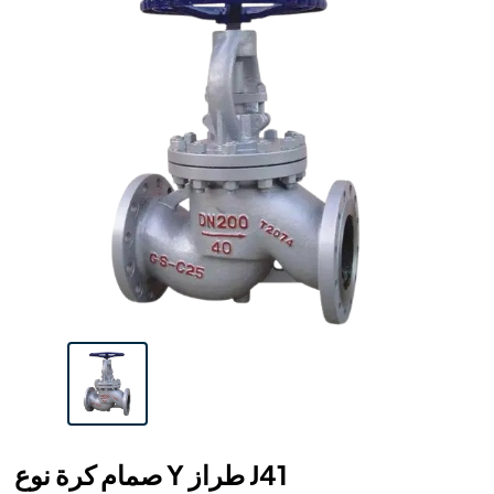
صمام كرة نوع Y طراز J41