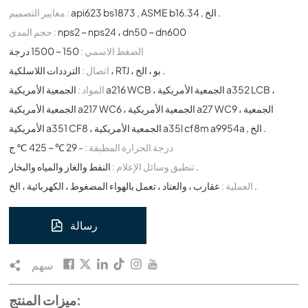
api623 bs1873 , ASME b16.34 , الخ .
معايير التصميم :
nps2 ~ nps24 ، dn50 ~ dn600
حجم المدى :
الضغط الاسمي :
150 ~ 1500 درجة
الترددات اللاسلكية ، RTJ ، بو ، الخ .
اتصال :
المواد :
الجمعية الأمريكية a216 WCB ، الجمعية الأمريكية a352 LCB ،
الجمعية الأمريكية a217 WC6 ، الجمعية الأمريكية a27 WC9 ، الجمعية
الأمريكية a351 CF8 ، الجمعية الأمريكية a35l cf8m a9954a , الخ .
درجة الحرارة المطبقة :
- 29 ℃ ~ 425 ℃ ج
النفط والغاز والمياه والبخار .
تنطبق وسائل الإعلام :
عقارب ، والعتاد ، تعمل بالهواء المضغوط ، الكهربائية ، الخ .
العملية :
رسالة
سهم
ميزات المنتج: