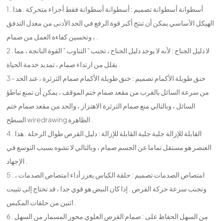
1 . أسطوانة أسطوانة تصميم : أسطوانة أسطوانة فقط أجزاء متحركة . هذا
الهيكل الأساسي يمكن أن تنتج أكبر قوة الرفع في الحد الأدنى من معدل التدفق
، وتحسين كفاءة العمل من صمام .
2 . لا دليل الجناح : لأنه لا يوجد دليل الجناح ، تجنب " التناوب " القوة الناتجة ، مما
يقلل من ارتداء صمام ، تمديد خدمة الحياة .
3 - خنق طويلة الأكمام تصميم : خنق طويلة الأكمام صمام الثرثرة ، عند الحد
من سرعة السائل بالقرب من مقعد صمام ختم الموقف ، يمكن أن تمنع تباطؤ
السائل ، وبالتالي منع صمام الثرثرة الاهتزاز ، والحد من مقعد صمام ختم
السطح wiredrawing الظاهرة .
4 . القابلة للإزالة جلبة جلبة القابلة للإزالة : دليل القرص طوال الرحلة . هذا
العنصر هو مستقل تماما عن الجسم صمام ، وبالتالي لا تشوه بسبب التوسع في
الإجهاد .
5 . امتصاص الصدمات تصميم : حلقة الكباس يعزز أداء امتصاص الصدمات ،
وتجنب سرعة حركة القرص . إذا كان النبض هو قوي جدا ، قد تحتاج إلى تثبيت
اثنين من حلقات المكبس .
6 . من السهل الحفاظ على : صمام القرص العلوي محور المسمار من السهل