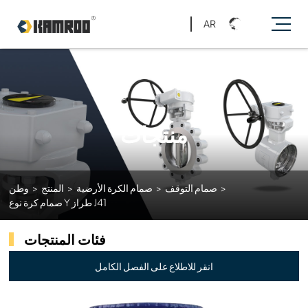
AR
منتجات
>
صمام التوقف
>
صمام الكرة الأرضية
>
المنتج
>
وطن
صمام كرة نوع Y طراز J41
فئات المنتجات
انقر للاطلاع على الفصل الكامل