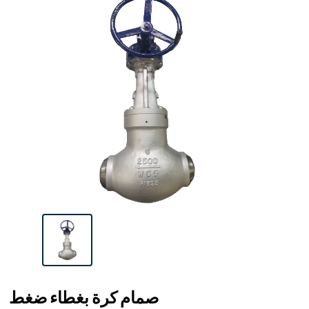
صمام كرة بغطاء ضغط