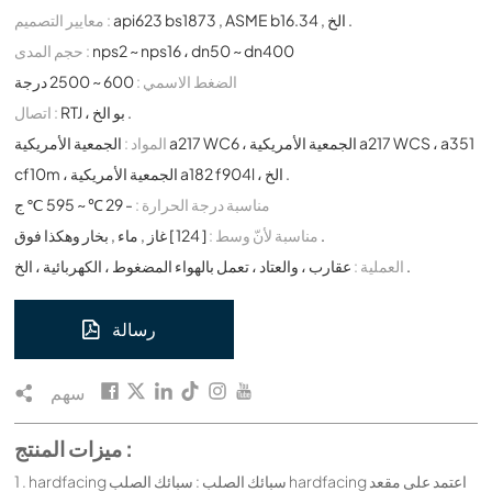
api623 bs1873 , ASME b16.34 , الخ .
معايير التصميم :
nps2 ~ nps16 ، dn50 ~ dn400
حجم المدى :
الضغط الاسمي :
600 ~ 2500 درجة
RTJ ، بو الخ .
اتصال :
المواد :
الجمعية الأمريكية a217 WC6 ، الجمعية الأمريكية a217 WCS ، a351
cf10m ، الجمعية الأمريكية a182 f904l ، الخ .
مناسبة درجة الحرارة :
- 29 ℃ ~ 595 ℃ ج
[ 124 ] غاز , ماء , بخار وهكذا فوق .
مناسبة لأنّ وسط :
عقارب ، والعتاد ، تعمل بالهواء المضغوط ، الكهربائية ، الخ .
العملية :
رسالة
سهم
ميزات المنتج :
1 . hardfacing سبائك الصلب : سبائك الصلب hardfacing اعتمد على مقعد