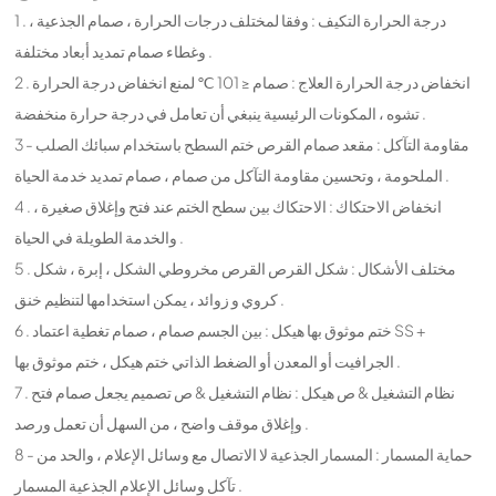
1 . درجة الحرارة التكيف : وفقا لمختلف درجات الحرارة ، صمام الجذعية ،
وغطاء صمام تمديد أبعاد مختلفة .
2 . انخفاض درجة الحرارة العلاج : صمام ≤ 101 ℃ لمنع انخفاض درجة الحرارة
تشوه ، المكونات الرئيسية ينبغي أن تعامل في درجة حرارة منخفضة .
3 - مقاومة التآكل : مقعد صمام القرص ختم السطح باستخدام سبائك الصلب
الملحومة ، وتحسين مقاومة التآكل من صمام ، صمام تمديد خدمة الحياة .
4 . انخفاض الاحتكاك : الاحتكاك بين سطح الختم عند فتح وإغلاق صغيرة ،
والخدمة الطويلة في الحياة .
5 . مختلف الأشكال : شكل القرص القرص مخروطي الشكل ، إبرة ، شكل
كروي و زوائد ، يمكن استخدامها لتنظيم خنق .
6 . ختم موثوق بها هيكل : بين الجسم صمام ، صمام تغطية اعتماد SS +
الجرافيت أو المعدن أو الضغط الذاتي ختم هيكل ، ختم موثوق بها .
7 . نظام التشغيل & ص هيكل : نظام التشغيل & ص تصميم يجعل صمام فتح
وإغلاق موقف واضح ، من السهل أن تعمل ورصد .
8 - حماية المسمار : المسمار الجذعية لا الاتصال مع وسائل الإعلام ، والحد من
تآكل وسائل الإعلام الجذعية المسمار .