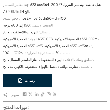
api623 bs6364 , شل جمعية مهندسي البترول 7 / 200 ،
معايير التصميم :
ASME b16.34 الخ .
nps2 ~ nps16 ، dn50 ~ dn400
حجم المدى :
الضغط الاسمي :
150 إلى 600 درجة
الترددات اللاسلكية ، بو الخ .
اتصال :
المواد :
الجمعية الأمريكية a351 CF8 ، الجمعية الأمريكية a351 CFRM ،
الجمعية الأمريكية a351-cf3 ، الجمعية الأمريكية a351-cf3m ، الخ .
- 196 ℃ ～ 100 ℃ . . . . . . .
مناسبة درجة الحرارة :
الهواء المضغوط ، الغاز الطبيعي المسال ، الخ .
تنطبق وسائل الإعلام :
عقارب ، والعتاد ، تعمل بالهواء المضغوط ، الكهربائية ، الخ .
العملية :
رسالة
سهم
ميزات المنتج :