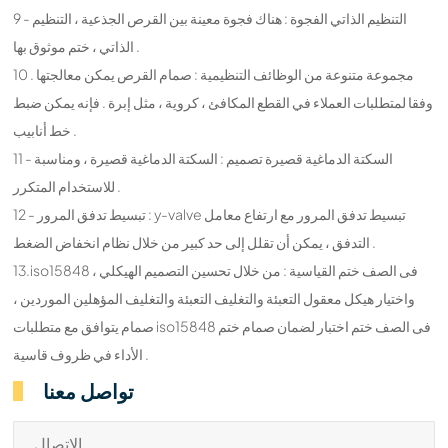
9 - التنظيم الذاتي الفجوة : هناك فجوة معينة بين القرص الجذعية ، التنظيم
الذاتي ، ختم موثوق بها .
10 . مجموعة متنوعة من الوظائف التنظيمية : صمام القرص يمكن معالجتها
وفقا لمتطلبات العملاء في القطع المكافئ ، كروية ، مثل إبرة . فإنه يمكن ضبط
خط أنابيب .
11 - السكتة الدماغية قصيرة تصميم : السكتة الدماغية قصيرة ، ومناسبة
للاستخدام المتكرر .
12 - تبسيط تدفق المرور : y-valve تبسيط تدفق المرور مع ارتفاع معامل
التدفق ، يمكن أن تقلل إلى حد كبير من خلال نظام انخفاض الضغط .
13.iso15848 فى الصف ختم القياسية : من خلال تحسين التصميم الهيكلي ،
واختيار هيكل معقول التعبئة والتغليف التعبئة والتغليف المؤهلين الموردين ،
صمام يتوافق مع متطلبات iso15848 فى الصف ختم اختبار لضمان صمام ختم
الأداء في ظروف قاسية .
تواصل معنا