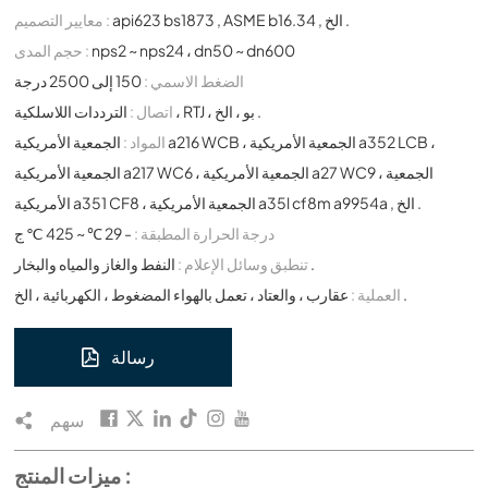
api623 bs1873 , ASME b16.34 , الخ .
معايير التصميم :
nps2 ~ nps24 ، dn50 ~ dn600
حجم المدى :
الضغط الاسمي :
150 إلى 2500 درجة
الترددات اللاسلكية ، RTJ ، بو ، الخ .
اتصال :
المواد :
الجمعية الأمريكية a216 WCB ، الجمعية الأمريكية a352 LCB ،
الجمعية الأمريكية a217 WC6 ، الجمعية الأمريكية a27 WC9 ، الجمعية
الأمريكية a351 CF8 ، الجمعية الأمريكية a35l cf8m a9954a , الخ .
درجة الحرارة المطبقة :
- 29 ℃ ~ 425 ℃ ج
النفط والغاز والمياه والبخار .
تنطبق وسائل الإعلام :
عقارب ، والعتاد ، تعمل بالهواء المضغوط ، الكهربائية ، الخ .
العملية :
رسالة
سهم
ميزات المنتج :