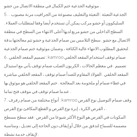
موثوقية الجذعية ختم الكمال في منطقة الاتصال من حشو .
5 . الجذعية التعبئة : التعبئة والتغليف مصنوعة من الجرافيت مرنة مصبوب .
السليكوون أو حشو مركب يمكن أن تستخدم أيضا وفقا لمتطلبات العملاء .
السطح الداخلي من حشو مربع لديها أعلى الانتهاء من السطح في منطقة
الاتصال مع حشو . سطح التلامس بين صمام الجذعية و حشو تتم معالجتها بدقة
لتحقيق المطلوب الانتهاء عالية الكثافة ، وضمان موثوقية ختم صمام الجذعية .
6 . تصميم المقعد الخلفي : kamroo صمام توقف استخدام المقعد الخلفي
تصميم . في معظم الحالات ، الكربون الصلب صمام توقف يأتي مع استبدال
المقعد الخلفي . الفولاذ المقاوم للصدأ صمام توقف ، المقعد الخلفي مباشرة
في غطاء صمام أو ملحومة بعد المعالجة . ختم المقعد الخلفي هو موثوق بها
عندما صمام توقف في موقف فتح تماما .
7 . أنواع مختلفة من صمام رفرف : kamroo وقف صمام التوصيل نوع القرص
، القرص الكرة ، إبرة نوع القرص و القطع المكافئ نوع القرص .
المكونات في القرص هو النوع الأكثر شيوعا من القرص . فقد سطح مسطح
مصممة للسماح لتدفق من خلال أو إيقاف دون الحاجة إلى تعديل ، ومناسبة
لإيقاف خدمة نشطة .