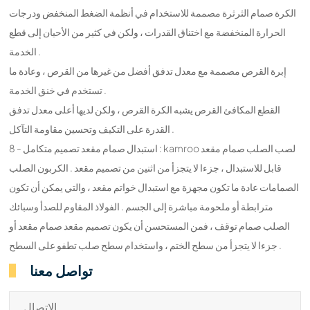
الكرة صمام الثرثرة مصممة للاستخدام في أنظمة الضغط المنخفض ودرجات
الحرارة المنخفضة مع اختناق القدرات ، ولكن في كثير من الأحيان إلى قطع
الخدمة .
إبرة القرص مصممة مع معدل تدفق أفضل من غيرها من القرص ، وعادة ما
تستخدم في خنق الخدمة .
القطع المكافئ القرص يشبه الكرة القرص ، ولكن لديها أعلى معدل تدفق
القدرة على التكيف وتحسين مقاومة التآكل .
8 - استبدال صمام مقعد تصميم متكامل : kamroo لصب الصلب صمام مقعد
قابل للاستبدال ، جزءا لا يتجزأ من اثنين من تصميم مقعد . الكربون الصلب
الصمامات عادة ما تكون مجهزة مع استبدال خواتم مقعد ، والتي يمكن أن تكون
مترابطة أو ملحومة مباشرة إلى الجسم . الفولاذ المقاوم للصدأ وسبائك
الصلب صمام توقف ، فمن المستحسن أن يكون تصميم مقعد صمام مقعد أو
جزءا لا يتجزأ من سطح الختم ، واستخدام سطح صلب تطفو على السطح .
تواصل معنا