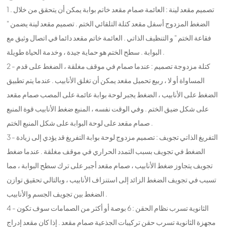
1 . تصميم مقعد لينة : العائمة صمام مقعد خاتم بوابة يمكن أن يتحقق من خلال
الضغط المزدوج أسفل مقعد كتلة التلقائي الختم . تصميم مقعد لينة يضمن "
فقاعة الختم " و التنظيف الذاتي . العائمة خاتم مقعد دائما في اتصال وثيق مع
البوابة . سطح الختم هو حماية جيدة ، وخدمة الحياة طويلة .
2 - كتلة مزدوجة تصميم : عندما صمام في موقف مغلقة ، الضغط على قدم
المساواة أو لا ، ربيع تحميل مقعد يمكن أن تغلق الأنابيب . عندما يتم تطبيق
الضغط على الأنابيب ، الضغط يجبر لوحة بوابة عائمة على المصب صمام مقعد
على شكل ضيق الختم . وفي الوقت نفسه ، المنبع ضغط الأنابيب قوة المنبع
صمام مقعد على لوحة البوابة على شكل المنبع الختم .
3 - التفريغ الذاتي تجويف : تصميم مزدوج لوحة بوابة التفريغ قد يؤدي إلى زيادة
الضغط في تجويف بسبب التمدد الحراري في موقف مغلقة . عندما ضغط
تجويف يتجاوز ضغط الأنابيب ، صمام مقعد أجبر على ترك سطح البوابة ، مما
تسبب في تجويف الضغط الزائد إلى استنزاف الأنابيب ، وبالتالي تحقيق توازن
الضغط بين تجويف الجسم والأنابيب .
4 - الثانوية تسرب نظام الحقن : 6 بوصة أو أكثر من الصمامات سوف تكون
مجهزة الثانوية تسرب حقن تركيبات الجذعية صمام مقعد . إذا كان مقعد إدراج