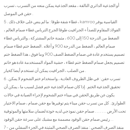
أو الجذعية الدائري التالفة ، مقعد الجذعية يمكن منعه من التسرب ، تسرب
حقن في الموصل .
5 . غطاء شفة طوقا : ما لم ينص على خلاف ذلك ، kamroo القياسية يوفر
الفولاذ المقاوم للصدأ + الجرافيت طوقا الجرح الترباس غطاء صمام العالم ،
الضغط من الدرجة 150 إلى 600 ، مثمنة خاتم المشتركة ، والترباس غطاء
صمام العالم ، الضغط من الدرجة 900 و أعلاه . الضغط ختم غطاء صمام
تصميم يستخدم عادة في صمام الضغط الصف 900 وما فوق ، هذا الضغط ختم
تصميم يجعل صمام الضغط ختم غطاء ، حشية المواد المستخدمة عادة هو خاتم
من الصلب ، الجرافيت يمكن أن تستخدم أيضا كخيار .
6 . تسرب حقن : في ظل الظروف العادية ، واستخدام ختم الشحوم لا يمكن
تحقيق الجذعية الختم . إذا كان صمام الجذعية ختم فشل لسبب ما ، يمكن أن
يكون عن طريق الحقن في ميناء ختم الشحوم لإجراء الصيانة في حالات
الطوارئ . كل من تسرب حقن ميناء يتم توفيرها مع حقن صمام ، صمام الاختيار
تحت الأرض . . . . . . . صمام حقن نموذجي لديه خوذة لضمان سلامتها والموثوقية
. رئيس صمام حقن الوقود مصممة مع مشبك على سرعة حقن الوقود .
7 - منفذ الصرف الصحي : منفذ الصرف الصحي المثبتة في الجزء السفلي من