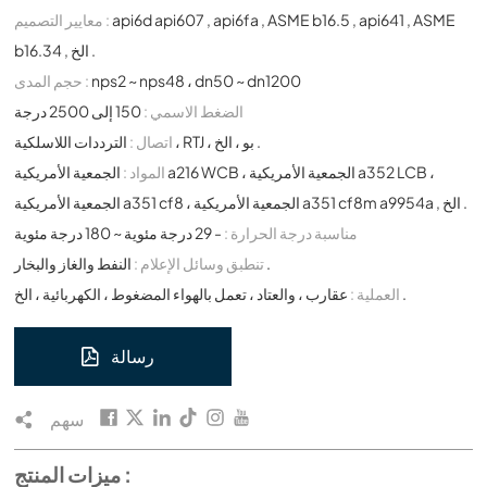
api6d api607 , api6fa , ASME b16.5 , api641 , ASME
معايير التصميم :
b16.34 , الخ .
nps2 ~ nps48 ، dn50 ~ dn1200
حجم المدى :
الضغط الاسمي :
150 إلى 2500 درجة
الترددات اللاسلكية ، RTJ ، بو ، الخ .
اتصال :
المواد :
الجمعية الأمريكية a216 WCB ، الجمعية الأمريكية a352 LCB ،
الجمعية الأمريكية a351 cf8 ، الجمعية الأمريكية a351 cf8m a9954a , الخ .
مناسبة درجة الحرارة :
- 29 درجة مئوية ~ 180 درجة مئوية
النفط والغاز والبخار .
تنطبق وسائل الإعلام :
عقارب ، والعتاد ، تعمل بالهواء المضغوط ، الكهربائية ، الخ .
العملية :
رسالة
سهم
ميزات المنتج :