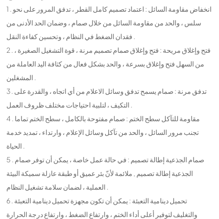
1 . انخفاض مقاومة السائل : اعتماد تصميم كامل القطر ، تدفق المرور على نحو
سلس ، والحد من مقاومة السائل من خلال صمام ، وضمان الحد الأدنى من
فقدان الضغط في النظام ، وتحسين كفاءة النقل .
2 . فتح وإغلاق مريحة : فتح وإغلاق صمام تصميم مرنة ، قوة التشغيل الصغيرة ،
من السهل فتح وإغلاق بسرعة ، والحد بشكل فعال من كثافة اليد العاملة من
المشغلين .
3 . تدفق مرنة : صمام يسمح تدفق وسائل الاعلام من أي اتجاه ، والقدرة على
التكيف ، لتلبية احتياجات مختلف ظروف العمل .
4 . مقاومة للتآكل سطح الختم : صمام مفتوحة بالكامل ، سطح الختم تماما
تجنب مرور السائل ، والحد من تآكل وسائل الإعلام ، وارتداء ، تمديد خدمة
الحياة .
5 . صمام الجذعية إطالة تصميم : في حالة عمل خاصة ، يمكن أن توفر صمام
الجذعية إطالة تصميم , ملائمة لأنّ بئر عميق أو طبقة عازلة سميكة البيئة
العملية ، لضمان سلامة تشغيل النظام .
6 . تحميل دينامية التعبئة : يمكن أن تكون مجهزة تحميل دينامية التعبئة
والتغليف لتوفير أعلى أداء الختم ، وارتفاع الضغط ، وارتفاع درجة الحرارة