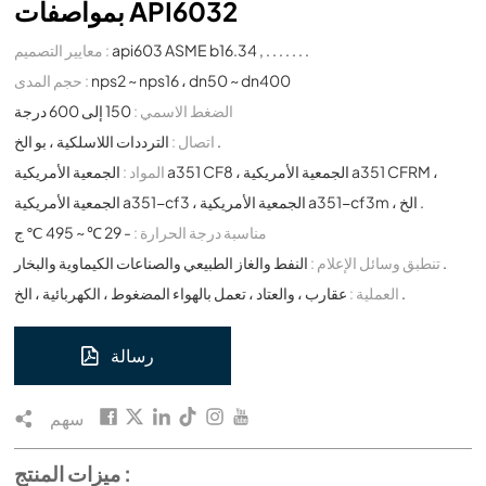
بمواصفات API6032
api603 ASME b16.34 , . . . . . . .
معايير التصميم :
nps2 ~ nps16 ، dn50 ~ dn400
حجم المدى :
الضغط الاسمي :
150 إلى 600 درجة
الترددات اللاسلكية ، بو الخ .
اتصال :
المواد :
الجمعية الأمريكية a351 CF8 ، الجمعية الأمريكية a351 CFRM ،
الجمعية الأمريكية a351-cf3 ، الجمعية الأمريكية a351-cf3m ، الخ .
مناسبة درجة الحرارة :
- 29 ℃ ~ 495 ℃ ج
النفط والغاز الطبيعي والصناعات الكيماوية والبخار .
تنطبق وسائل الإعلام :
عقارب ، والعتاد ، تعمل بالهواء المضغوط ، الكهربائية ، الخ .
العملية :
رسالة
سهم
ميزات المنتج :