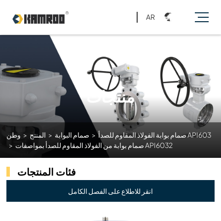
AR
منتجات
صمام بوابة الفولاذ المقاوم للصدأ API603
>
صمام البوابة
>
المنتج
>
وطن
صمام بوابة من الفولاذ المقاوم للصدأ بمواصفات API6032
>
فئات المنتجات
انقر للاطلاع على الفصل الكامل