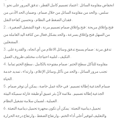
1 . انخفاض مقاومة السائل : اعتماد تصميم كامل القطر ، تدفق المرور على نحو
سلس ، والحد من مقاومة السائل من خلال صمام ، وضمان الحد الأدنى من
فقدان الضغط في النظام ، وتحسين كفاءة النقل .
2 . فتح وإغلاق مريحة : فتح وإغلاق صمام تصميم مرنة ، قوة التشغيل الصغيرة ،
من السهل فتح وإغلاق بسرعة ، والحد بشكل فعال من كثافة اليد العاملة من
المشغلين .
3 . تدفق مرنة : صمام يسمح تدفق وسائل الاعلام من أي اتجاه ، والقدرة على
التكيف ، لتلبية احتياجات مختلف ظروف العمل .
4 . مقاومة للتآكل سطح الختم : صمام مفتوحة بالكامل ، سطح الختم تماما
تجنب مرور السائل ، والحد من تآكل وسائل الإعلام ، وارتداء ، تمديد خدمة
الحياة .
5 . صمام الجذعية إطالة تصميم : في حالة عمل خاصة ، يمكن أن توفر صمام
الجذعية إطالة تصميم , ملائمة لأنّ بئر عميق أو طبقة عازلة سميكة البيئة
العملية ، لضمان سلامة تشغيل النظام .
6 . تحميل دينامية التعبئة : يمكن أن تكون مجهزة تحميل دينامية التعبئة
والتغليف لتوفير أعلى أداء الختم ، وارتفاع الضغط ، وارتفاع درجة الحرارة