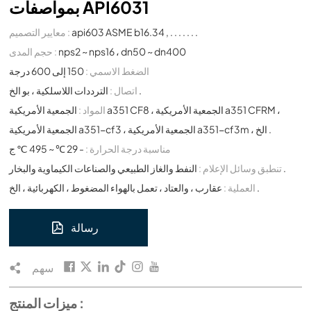
بمواصفات API6031
api603 ASME b16.34 , . . . . . . .
معايير التصميم :
nps2 ~ nps16 ، dn50 ~ dn400
حجم المدى :
الضغط الاسمي :
150 إلى 600 درجة
الترددات اللاسلكية ، بو الخ .
اتصال :
المواد :
الجمعية الأمريكية a351 CF8 ، الجمعية الأمريكية a351 CFRM ،
الجمعية الأمريكية a351-cf3 ، الجمعية الأمريكية a351-cf3m ، الخ .
مناسبة درجة الحرارة :
- 29 ℃ ~ 495 ℃ ج
النفط والغاز الطبيعي والصناعات الكيماوية والبخار .
تنطبق وسائل الإعلام :
عقارب ، والعتاد ، تعمل بالهواء المضغوط ، الكهربائية ، الخ .
العملية :
رسالة
سهم
ميزات المنتج :