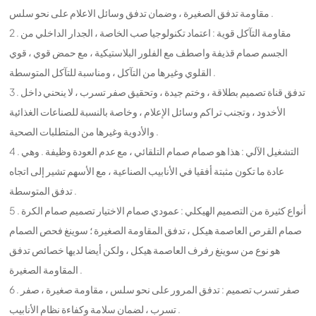
مقاومة تدفق الصغيرة ، وضمان تدفق وسائل الاعلام على نحو سلس .
2 . مقاومة التآكل قوية : اعتماد تكنولوجيا صب الخاصة ، الجدار الداخلي من
الجسم صمام قذيفة واصطف مع الفلور البلاستيكية ، مع حمض قوي ، قوي
القلوي وغيرها من التآكل ، ومناسبة للتآكل المتوسطة .
3 . تدفق قناة تصميم بطلاقة ، وختم جيدة ، وتحقيق صفر تسرب ، لا ينحني داخل
الأخدود ، وتجنب تراكم وسائل الإعلام ، وخاصة بالنسبة للصناعات الغذائية
والأدوية وغيرها من المتطلبات الصحية .
4 . التشغيل الآلي : هذا هو صمام صمام التلقائي ، مع عدم العودة وظيفة . وهي
عادة ما تكون مثبتة أفقيا في الأنابيب الصناعية ، مع الأسهم تشير إلى اتجاه
تدفق المتوسطة .
5 . أنواع كثيرة من التصميم الهيكلي : عمودي صمام الاختيار تصميم صمام الكرة
صمام القرص العاصمة هيكل ، تدفق المقاومة الصغيرة ؛ سوينغ فحص الصمام
هو نوع من سوينغ رفرف العاصمة هيكل ، ولكن أيضا لديها خصائص تدفق
المقاومة الصغيرة .
6 . صفر تسرب تصميم : تدفق المرور على نحو سلس ، مقاومة صغيرة ، صفر
تسرب ، لضمان سلامة وكفاءة نظام الأنابيب .