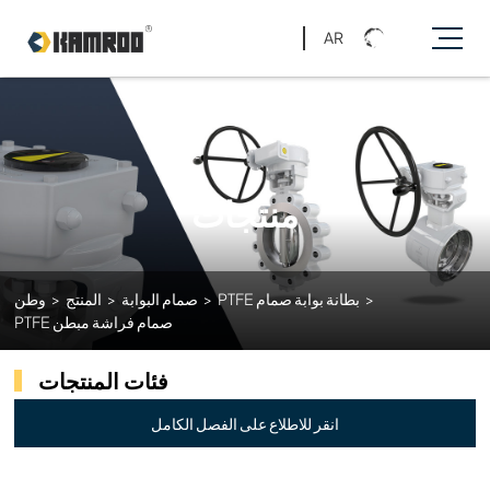
AR
منتجات
>
PTFE بطانة بوابة صمام
>
صمام البوابة
>
المنتج
>
وطن
PTFE صمام فراشة مبطن
فئات المنتجات
انقر للاطلاع على الفصل الكامل