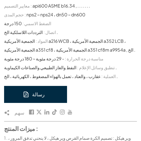
api600 ASME b16.34 , . . . . . . .
معايير التصميم :
nps2 ~ nps24 ، dn50 ~ dn600
حجم المدى :
الضغط الاسمي :
150 درجة
الترددات اللاسلكية الخ .
اتصال :
المواد :
الجمعية الأمريكية a216 WCB ، الجمعية الأمريكية a352 LCB ،
الجمعية الأمريكية a351 cf8 ، الجمعية الأمريكية a351 cf8m a9954a , الخ .
مناسبة درجة الحرارة :
- 29 درجة مئوية ~ 180 درجة مئوية
النفط والغاز الطبيعي والصناعات الكيماوية .
تنطبق وسائل الإعلام :
عقارب ، والعتاد ، تعمل بالهواء المضغوط ، الكهربائية ، الخ .
العملية :
رسالة
سهم
ميزات المنتج :
1 . وير هيكل : تصميم الكرة صمام القرص وير هيكل ، لا ينحني تدفق المرور ،