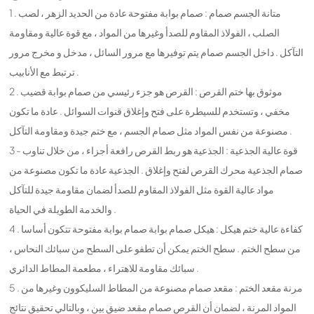
1 . متانة الجسم صمام : صمام بوابة مفتوحة عادة من الحديد الزهر ، لصب
الصلب ، الفولاذ المقاوم للصدأ وغيرها من المواد ، مع قوة عالية ومقاومة
التآكل . داخل الجسم صمام يتم توفيرها مع مرور السائل ، مدخل و مخرج مرور
ترتبط مع الأنابيب .
2 . موثوق بها ختم القرص : القرص هو جزء رئيسي من صمام بوابة قضيب
مخفي ، وتستخدم للسيطرة على فتح وإغلاق قنوات السوائل . عادة ما تكون
مصنوعة من نفس المواد مثل صمام الجسم ، مع ختم جيدة ومقاومة التآكل .
3 - قوة عالية الجذعية : الجذعية هو ربط القرص رافعة أجزاء ، من خلال تناوب
صمام الجذعية محرك القرص لفتح وإغلاق . الجذعية عادة ما تكون مصنوعة من
مواد عالية القوة مثل الفولاذ المقاوم للصدأ لضمان مقاومة جيدة للتآكل
والخدمة الطويلة في الحياة .
4 . كفاءة عالية ختم هيكل : هيكل صمام بوابة صمام بوابة مفتوحة تتكون أساسا
من سطح الختم . سطح الختم يمكن أن تطفو على السطح من سبائك النحاس ،
سبائك مقاومة للاهتراء ، مطعمة المطاط الدائري .
5 . مرنة مقعد الختم : مقعد صمام مصنوعة من المطاط السليكوون وغيرها من
المواد المرنة ، لضمان أن القرص صمام مقعد ضيق بين ، وبالتالي تحقيق نتائج