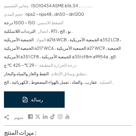
ISO10434 ASME b16.34 , . . . . . . .
معايير التصميم :
nps2 ~ nps48 ، dn50 ~ dn1200
حجم المدى :
الضغط الاسمي :
150 ~ 1500 درجة
الترددات اللاسلكية ، RTJ ، بو ، الخ .
اتصال :
المواد :
الجمعية الأمريكية a216 WCB ، الجمعية الأمريكية a352 LCB ،
الجمعية الأمريكية a217 WC6 ، الجمعية الأمريكية a27 WC9 ، الجمعية
الأمريكية a351 CF8 ، الجمعية الأمريكية a35l cf8m a9954a , الخ .
درجة الحرارة المطبقة :
- 29 ℃ ~ 425 ℃ ج
النفط والغاز والمياه والبخار .
تنطبق وسائل الإعلام :
عقارب ، والعتاد ، تعمل بالهواء المضغوط ، الكهربائية ، الخ .
العملية :
رسالة
سهم
ميزات المنتج :