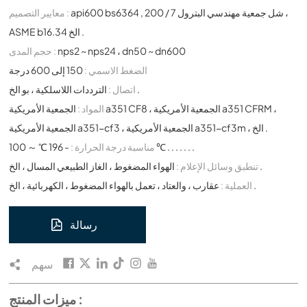
api600 bs6364 , شل جمعية مهندسي البترول 7 / 200 ،
معايير التصميم :
ASME b16.34 الخ .
nps2 ~ nps24 ، dn50 ~ dn600
حجم المدى :
الضغط الاسمي :
150 إلى 600 درجة
الترددات اللاسلكية ، بو الخ .
اتصال :
المواد :
الجمعية الأمريكية a351 CF8 ، الجمعية الأمريكية a351 CFRM ،
الجمعية الأمريكية a351-cf3 ، الجمعية الأمريكية a351-cf3m ، الخ .
- 196 ℃ ～ 100 ℃ . . . . . . .
مناسبة درجة الحرارة :
الهواء المضغوط ، الغاز الطبيعي المسال ، الخ .
تنطبق وسائل الإعلام :
عقارب ، والعتاد ، تعمل بالهواء المضغوط ، الكهربائية ، الخ .
العملية :
رسالة
سهم
ميزات المنتج :