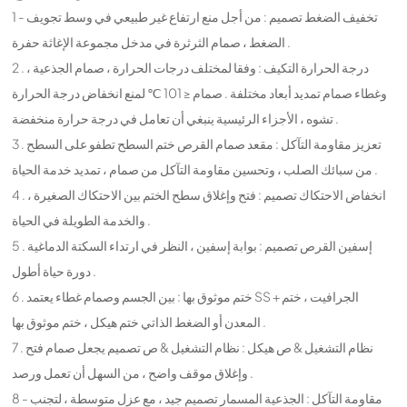
1 - تخفيف الضغط تصميم : من أجل منع ارتفاع غير طبيعي في وسط تجويف
الضغط ، صمام الثرثرة في مدخل مجموعة الإغاثة حفرة .
2 . درجة الحرارة التكيف : وفقا لمختلف درجات الحرارة ، صمام الجذعية ،
وغطاء صمام تمديد أبعاد مختلفة . صمام ≤ 101 ℃ لمنع انخفاض درجة الحرارة
تشوه ، الأجزاء الرئيسية ينبغي أن تعامل في درجة حرارة منخفضة .
3 . تعزيز مقاومة التآكل : مقعد صمام القرص ختم السطح تطفو على السطح
من سبائك الصلب ، وتحسين مقاومة التآكل من صمام ، تمديد خدمة الحياة .
4 . انخفاض الاحتكاك تصميم : فتح وإغلاق سطح الختم بين الاحتكاك الصغيرة ،
والخدمة الطويلة في الحياة .
5 . إسفين القرص تصميم : بوابة إسفين ، النظر في ارتداء السكتة الدماغية
دورة حياة أطول .
6 . ختم موثوق بها : بين الجسم وصمام غطاء يعتمد SS + الجرافيت ، ختم
المعدن أو الضغط الذاتي ختم هيكل ، ختم موثوق بها .
7 . نظام التشغيل & ص هيكل : نظام التشغيل & ص تصميم يجعل صمام فتح
وإغلاق موقف واضح ، من السهل أن تعمل ورصد .
8 - مقاومة التآكل : الجذعية المسمار تصميم جيد ، مع عزل متوسطة ، لتجنب