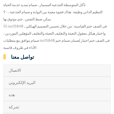
تآكل المتوسطة الجذعية المسمار ، صمام تمديد خدمة الحياة .
9 - التنظيم الذاتي وظيفة : هناك فجوة معينة بين البوابة و صمام الجذعية ،
يمكن ضبط النفس ، ختم موثوق بها .
10.iso15848 فى الصف ختم القياسية : من خلال تحسين التصميم الهيكلي ،
واختيار هيكل معقول التعبئة والتغليف التعبئة والتغليف المؤهلين الموردين ،
صمام يتوافق مع متطلبات iso15848 فى الصف ختم اختبار لضمان صمام ختم
الأداء في ظروف قاسية .
تواصل معنا