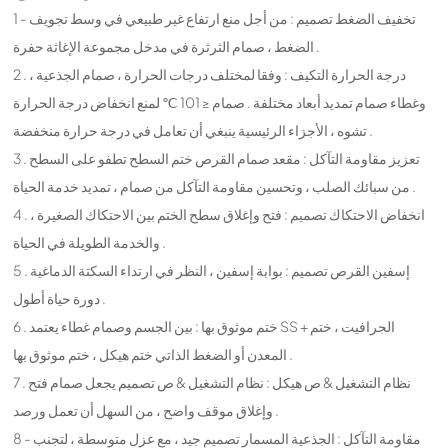
1 - تخفيف الضغط تصميم : من أجل منع ارتفاع غير طبيعي في وسط تجويف
الضغط ، صمام الثرثرة في مدخل مجموعة الإغاثة حفرة .
2 . درجة الحرارة التكيف : وفقا لمختلف درجات الحرارة ، صمام الجذعية ،
وغطاء صمام تمديد أبعاد مختلفة . صمام ≤ 101 ℃ لمنع انخفاض درجة الحرارة
تشوه ، الأجزاء الرئيسية ينبغي أن تعامل في درجة حرارة منخفضة .
3 . تعزيز مقاومة التآكل : مقعد صمام القرص ختم السطح تطفو على السطح
من سبائك الصلب ، وتحسين مقاومة التآكل من صمام ، تمديد خدمة الحياة .
4 . انخفاض الاحتكاك تصميم : فتح وإغلاق سطح الختم بين الاحتكاك الصغيرة ،
والخدمة الطويلة في الحياة .
5 . إسفين القرص تصميم : بوابة إسفين ، النظر في ارتداء السكتة الدماغية
دورة حياة أطول .
6 . ختم موثوق بها : بين الجسم وصمام غطاء يعتمد SS + الجرافيت ، ختم
المعدن أو الضغط الذاتي ختم هيكل ، ختم موثوق بها .
7 . نظام التشغيل & ص هيكل : نظام التشغيل & ص تصميم يجعل صمام فتح
وإغلاق موقف واضح ، من السهل أن تعمل ورصد .
8 - مقاومة التآكل : الجذعية المسمار تصميم جيد ، مع عزل متوسطة ، لتجنب