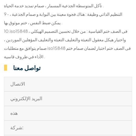
تآكل المتوسطة الجذعية المسمار ، صمام تمديد خدمة الحياة .
9 - التنظيم الذاتي وظيفة : هناك فجوة معينة بين البوابة و صمام الجذعية ،
يمكن ضبط النفس ، ختم موثوق بها .
10.iso15848 فى الصف ختم القياسية : من خلال تحسين التصميم الهيكلي ،
واختيار هيكل معقول التعبئة والتغليف التعبئة والتغليف المؤهلين الموردين ،
صمام يتوافق مع متطلبات iso15848 فى الصف ختم اختبار لضمان صمام ختم
الأداء في ظروف قاسية .
تواصل معنا