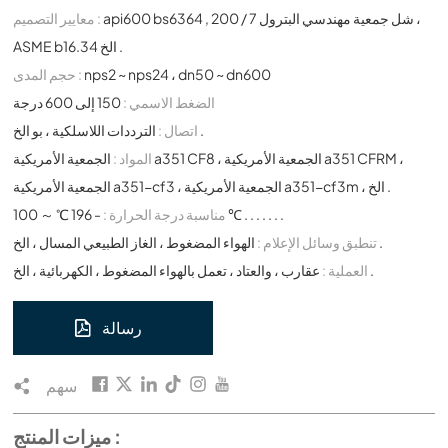
api600 bs6364 , شل جمعية مهندسي البترول 7 / 200 ،
معايير التصميم :
ASME b16.34 الخ .
nps2 ~ nps24 ، dn50 ~ dn600
حجم المدى :
الضغط الاسمي :
150 إلى 600 درجة
الترددات اللاسلكية ، بو الخ .
اتصال :
المواد :
الجمعية الأمريكية a351 CF8 ، الجمعية الأمريكية a351 CFRM ،
الجمعية الأمريكية a351-cf3 ، الجمعية الأمريكية a351-cf3m ، الخ .
- 196 ℃ ～ 100 ℃ . . . . . . .
مناسبة درجة الحرارة :
الهواء المضغوط ، الغاز الطبيعي المسال ، الخ .
تنطبق وسائل الإعلام :
عقارب ، والعتاد ، تعمل بالهواء المضغوط ، الكهربائية ، الخ .
العملية :
رسالة
سهم
ميزات المنتج :