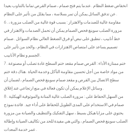
انخفاض ضغط النظام . عندما يتم فتح صمام ، صمام القرص تماما بالتناوب بعيدا
عن تدفق السائل يمكن أن تمر بسلاسة ، مما يقلل من تأثير على النظام .
6 . مقاومة عالية للصدمات والاهتزاز : بسبب قوة عالية من الصلب مزورة ،
مزورة الصلب سوينغ فحص الصمام يمكن أن تحمل الصدمات والاهتزاز في
خط أنابيب ، تنطبق على نبض أو فرق الضغط العالي نظام السوائل . صمام
تصميم يساعد على امتصاص الاهتزازات في النظام ، والحد من تأثير على
الجسم و نظام الأنابيب .
7 . ختم ممتازة الأداء : القرص صمام مقعد ختم السطح عادة تصلب أو مصنوعة
من مواد خاصة من أجل تحسين مقاومة التآكل وخدمة الحياة . هناك دقة ختم
سطح الاتصال بين القرص و مقعد صمام سوينغ فحص الصمام ، لضمان أن
وسائل الإعلام يمكن أن تكون فعالة في منع ارتجاعي عند إغلاق .
8 . من السهل الحفاظ على : مزورة الصلب عالية المتانة والموثوقية الهيكلية
صمام في الاستخدام على المدى الطويل للحفاظ على أداء جيد . فائدة نموذج
يحتوي على مزايا هيكل بسيط ، سهل التفكيك والتنظيف والصيانة من مزورة
الصلب سوينغ فحص الصمام ، والتي هي مفيدة للحد من تكاليف الصيانة وإطالة
عمر خدمة المعدات .