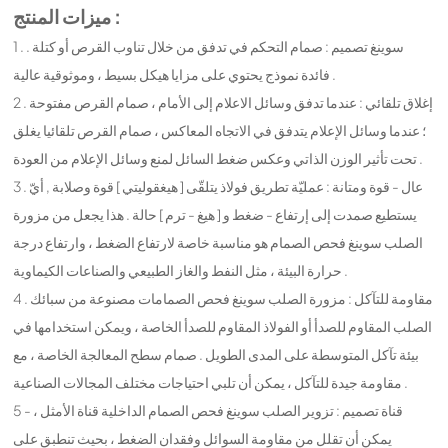
ميزات المنتج :
1 . سوينغ تصميم : صمام التحكم في تدفق من خلال تناوب القرص أو كتلة .
فائدة نموذج يحتوي على مزايا هيكل بسيط ، وموثوقية عالية .
2 . إغلاق تلقائي : عندما تدفق وسائل الاعلام إلى الأمام ، صمام القرص مفتوحة
؛ عندما وسائل الإعلام يتدفق في الاتجاه المعاكس ، صمام القرص تلقائيا يغلق
تحت تأثير الوزن الذاتي وعكس ضغط السائل لمنع وسائل الإعلام من العودة .
3 . عال - قوة ومتانة : عمليّة تطريق فولاذ يتلقّى [ هيغقوليتي ] قوة وصلابة , أيّ
يستطيع صمدت إلى إرتفاع - ضغط و [ هيغ - ترم ] حالة . هذا يجعل من مزورة
الصلب سوينغ فحص الصمام هو مناسبة خاصة لارتفاع الضغط ، وارتفاع درجة
حرارة البيئة ، مثل النفط والغاز الطبيعي والصناعات الكيماوية .
4 . مقاومة للتآكل : مزورة الصلب سوينغ فحص الصمامات مصنوعة من سبائك
الصلب المقاوم للصدأ أو الفولاذ المقاوم للصدأ الخاصة ، ويمكن استخدامها في
بيئة تآكل المتوسطة على المدى الطويل . صمام سطح المعالجة الخاصة ، مع
مقاومة جيدة للتآكل ، يمكن أن تلبي احتياجات مختلف المجالات الصناعية .
5 - قناة تصميم : تزوير الصلب سوينغ فحص الصمام الداخلية قناة الأمثل ،
يمكن أن تقلل من مقاومة السوائل وفقدان الضغط ، بحيث تنطبق على