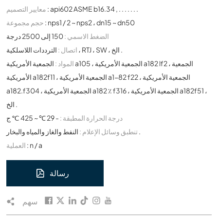
: api602 ASME b16.34 , . . . . . . .
معايير التصميم
: nps1 / 2 ~ nps2 ، dn15 ~ dn50
حجم مجموعة
الضغط الاسمي :
150 إلى 2500 درجة
الترددات اللاسلكية ، RTJ ، SW ، الخ .
اتصال :
المواد :
الجمعية الأمريكية a105 ، الجمعية الأمريكية a182 lf2 ، الجمعية
الأمريكية a182f11 ، الجمعية الأمريكية a1-82 f22 ، الجمعية الأمريكية
a182.f304 ، الجمعية الأمريكية a182 ٪ f316 ، الجمعية الأمريكية a182f51 ،
الخ .
درجة الحرارة المطبقة :
- 29 ℃ ~ 425 ℃ ج
النفط والغاز والمياه والبخار .
تنطبق وسائل الإعلام :
: n / a
العملية
رسالة
سهم