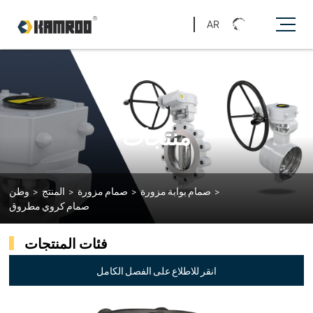
AR
منتجات
>
صمام بوابة مزورة
>
صمام مزورة
>
المنتج
>
وطن
صمام كروي مطروق
فئات المنتجات
انقر للاطلاع على الفصل الكامل