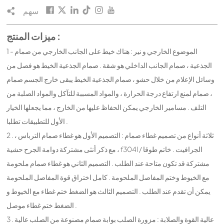
سهم
ميزات المنتج :
1 - الموضوع الخارجي و نير : هناك خيط على الجانب الخارجي من صمام
الجذعية ، صمام الجانب الداخلي هو شقة . صمام الجذعية الخيط هو فصل من
وسائل الإعلام من خلال حشو ، صمام الجذعية الخيط يبقى خارج الجسم صمام
، صمام لمنع ارتفاع درجة الحرارة ، والمواد المسببة للتآكل والمواد الصلبة من
التلف . مسامير الخارجي يمكن الحفاظ عليها من الخارج ، مما يجعلها الخيار
الأول للتطبيقات تطلبا .
2 . ثلاثة أنواع من تصميم غطاء صمام : التصميم الأول هو غطاء صمام الترباس ،
مع ذكر أنثى مشتركة دوامة الجرح حشية ، f304l / الجرافيت . خاتم طوقا
مشتركة قد تكون متاحة عند الطلب . التصميم الثاني هو غطاء صمام ملحومة
مع الخيوط وختم المفاصل الملحومة . كامل اختراق قوة المفاصل الملحومة
يمكن أن تقدم عند الطلب . التصميم الثالث هو الضغط ختم غطاء مع الخيوط و
الضغط ختم غطاء موصل .
3 . عالية القوة والصلابة : مزورة الصلب بوابة صمام مصنوعة من الصلب عالية