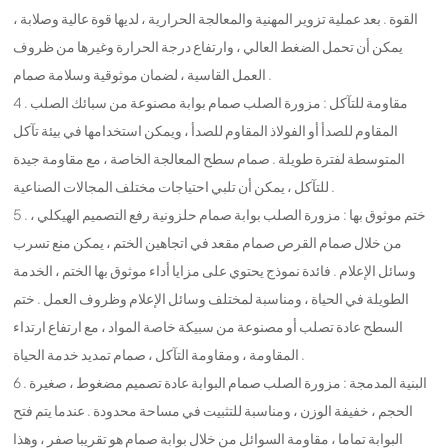
القوة . بعد عملية تزوير المهنية والمعالجة الحرارية ، لديها قوة عالية وصلابة ،
يمكن أن تحمل الضغط العالي ، وارتفاع درجة الحرارة وغيرها من ظروف
العمل القاسية ، لضمان موثوقية وسلامة صمام .
4 . مقاومة للتآكل : مزورة الصلب صمام بوابة مصنوعة من سبائك الصلب
المقاوم للصدأ أو الفولاذ المقاوم للصدأ ، ويمكن استخدامها في بيئة تآكل
المتوسطة لفترة طويلة . صمام سطح المعالجة الخاصة ، مع مقاومة جيدة
للتآكل ، يمكن أن تلبي احتياجات مختلف المجالات الصناعية .
5 . ختم موثوق بها : مزورة الصلب بوابة صمام حلزونية رفع التصميم الهيكلي ،
من خلال صمام القرص صمام مقعد في اتجاهين الختم ، يمكن منع تسرب
وسائل الإعلام . فائدة نموذج يحتوي على مزايا أداء موثوق بها الختم ، الخدمة
الطويلة في الحياة ، ومناسبة لمختلف وسائل الإعلام وظروف العمل . ختم
السطح عادة تصلب أو مصنوعة من سبيكة خاصة المواد ، مع ارتفاع ارتداء
المقاومة ، ومقاومة التآكل ، صمام تمديد خدمة الحياة .
6 . البنية المدمجة : مزورة الصلب صمام البوابة عادة تصميم مضغوط ، صغيرة
الحجم ، خفيفة الوزن ، ومناسبة للتثبيت في مساحة محدودة . عندما يتم فتح
البوابة تماما ، مقاومة السوائل من خلال بوابة صمام هو تقريبا صفر ، وهذا