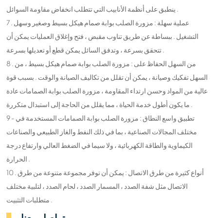
ينطبق على أنظمة الأنابيب التي تتطلب انخفاض مقاومة السوائل .
7 . عملية سهلة : مزورة الصلب بوابة صمام هيكل بسيط وصغير وسهل
التشغيل . ببساطة عن طريق تناوب مقبض ، فتح وإغلاق العمليات يمكن أن
تتحقق بسرعة ، وتدفق السائل يمكن قطع أو تعديلها بسرعة .
8 . من السهل الحفاظ على : مزورة الصلب بوابة صمام هيكل بسيط ، من
السهل تفكيك وصيانة ، يمكن أن تقلل من تكاليف الصيانة والوقت . بسبب قوة
عالية من المواد وحسن ارتداء المقاومة ، مزورة الصلب بوابة الصمامات عادة
ما يكون أطول خدمة الحياة ، مما يقلل من الحاجة إلى استبدال متكررة .
9 - تطبيق واسع النطاق : مزورة الصلب بوابة الصمامات المستخدمة في
مختلف المجالات الصناعية ، بما في ذلك النفط والغاز الطبيعي والصناعات
الكيماوية والطاقة الكهربائية ، ولا سيما في الضغط العالي وارتفاع درجة
الحرارة .
10 . أنواع كثيرة من طرق الاتصال : يمكن أن توفر مجموعة متنوعة من طرق
الاتصال مثل شفة الصدد ، المسمار الصدد ، لحام الصدد ، لتلبية مختلف
متطلبات التثبيت .
تواصل معنا