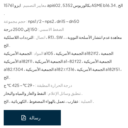
معايير التصميم :
ايزو 15761 api602 , بكالوريوس 5352 ASME b16.34 , الخ
.
nps1 / 2 ~ nps2 ، dn15 ~ dn50
حجم مجموعة :
الضغط الاسمي :
150 إلى 2500 درجة
اتصال :
الترددات اللاسلكية ، RTJ ، SW ، معاهدة عدم انتشار الأسلحة النووية ،
الخ .
المواد :
الجمعية الأمريكية a105 ، الجمعية الأمريكية a182 lf2 ، الجمعية
الأمريكية a182f11 ، الجمعية الأمريكية a1-82 f22 ، الجمعية الأمريكية
a182.f304 ، الجمعية الأمريكية a182 ٪ f316 ، الجمعية الأمريكية a182f51 ،
الخ .
درجة الحرارة المطبقة :
- 29 ℃ ~ 425 ℃ ج
النفط والغاز والمياه والبخار .
تنطبق وسائل الإعلام :
عقارب ، تعمل بالهواء المضغوط ، الكهربائية ، الخ .
العملية :
رسالة