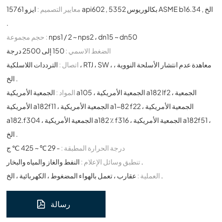
معايير التصميم :
ايزو 15761 api602 , بكالوريوس 5352 ASME b16.34 , الخ
.
nps1 / 2 ~ nps2 ، dn15 ~ dn50
حجم مجموعة :
الضغط الاسمي :
150 إلى 2500 درجة
اتصال :
الترددات اللاسلكية ، RTJ ، SW ، معاهدة عدم انتشار الأسلحة النووية ،
الخ .
المواد :
الجمعية الأمريكية a105 ، الجمعية الأمريكية a182 lf2 ، الجمعية
الأمريكية a182f11 ، الجمعية الأمريكية a1-82 f22 ، الجمعية الأمريكية
a182.f304 ، الجمعية الأمريكية a182 ٪ f316 ، الجمعية الأمريكية a182f51 ،
الخ .
درجة الحرارة المطبقة :
- 29 ℃ ~ 425 ℃ ج
النفط والغاز والمياه والبخار .
تنطبق وسائل الإعلام :
عقارب ، تعمل بالهواء المضغوط ، الكهربائية ، الخ .
العملية :
رسالة