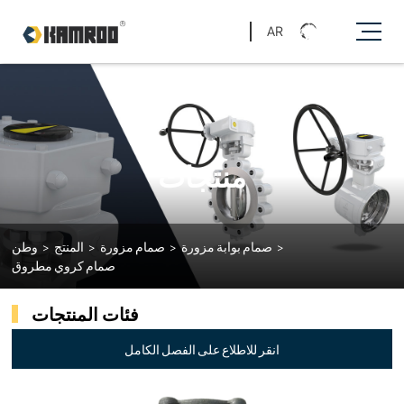
AR
منتجات
>
صمام بوابة مزورة
>
صمام مزورة
>
المنتج
>
وطن
صمام كروي مطروق
فئات المنتجات
انقر للاطلاع على الفصل الكامل