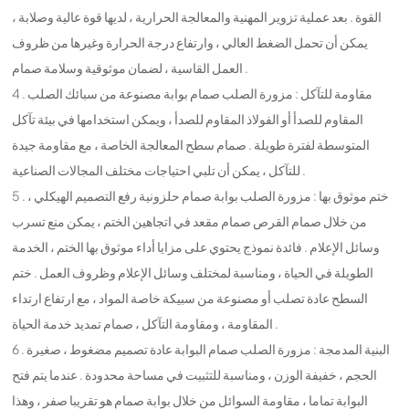
القوة . بعد عملية تزوير المهنية والمعالجة الحرارية ، لديها قوة عالية وصلابة ،
يمكن أن تحمل الضغط العالي ، وارتفاع درجة الحرارة وغيرها من ظروف
العمل القاسية ، لضمان موثوقية وسلامة صمام .
4 . مقاومة للتآكل : مزورة الصلب صمام بوابة مصنوعة من سبائك الصلب
المقاوم للصدأ أو الفولاذ المقاوم للصدأ ، ويمكن استخدامها في بيئة تآكل
المتوسطة لفترة طويلة . صمام سطح المعالجة الخاصة ، مع مقاومة جيدة
للتآكل ، يمكن أن تلبي احتياجات مختلف المجالات الصناعية .
5 . ختم موثوق بها : مزورة الصلب بوابة صمام حلزونية رفع التصميم الهيكلي ،
من خلال صمام القرص صمام مقعد في اتجاهين الختم ، يمكن منع تسرب
وسائل الإعلام . فائدة نموذج يحتوي على مزايا أداء موثوق بها الختم ، الخدمة
الطويلة في الحياة ، ومناسبة لمختلف وسائل الإعلام وظروف العمل . ختم
السطح عادة تصلب أو مصنوعة من سبيكة خاصة المواد ، مع ارتفاع ارتداء
المقاومة ، ومقاومة التآكل ، صمام تمديد خدمة الحياة .
6 . البنية المدمجة : مزورة الصلب صمام البوابة عادة تصميم مضغوط ، صغيرة
الحجم ، خفيفة الوزن ، ومناسبة للتثبيت في مساحة محدودة . عندما يتم فتح
البوابة تماما ، مقاومة السوائل من خلال بوابة صمام هو تقريبا صفر ، وهذا