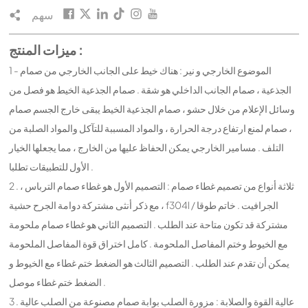
سهم
ميزات المنتج :
1 - الموضوع الخارجي و نير : هناك خيط على الجانب الخارجي من صمام
الجذعية ، صمام الجانب الداخلي هو شقة . صمام الجذعية الخيط هو فصل من
وسائل الإعلام من خلال حشو ، صمام الجذعية الخيط يبقى خارج الجسم صمام
، صمام لمنع ارتفاع درجة الحرارة ، والمواد المسببة للتآكل والمواد الصلبة من
التلف . مسامير الخارجي يمكن الحفاظ عليها من الخارج ، مما يجعلها الخيار
الأول للتطبيقات تطلبا .
2 . ثلاثة أنواع من تصميم غطاء صمام : التصميم الأول هو غطاء صمام الترباس ،
مع ذكر أنثى مشتركة دوامة الجرح حشية ، f304l / الجرافيت . خاتم طوقا
مشتركة قد تكون متاحة عند الطلب . التصميم الثاني هو غطاء صمام ملحومة
مع الخيوط وختم المفاصل الملحومة . كامل اختراق قوة المفاصل الملحومة
يمكن أن تقدم عند الطلب . التصميم الثالث هو الضغط ختم غطاء مع الخيوط و
الضغط ختم غطاء موصل .
3 . عالية القوة والصلابة : مزورة الصلب بوابة صمام مصنوعة من الصلب عالية