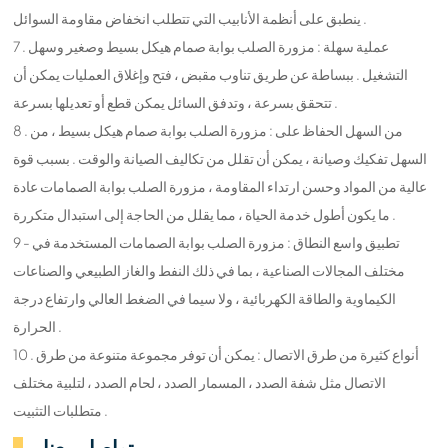
ينطبق على أنظمة الأنابيب التي تتطلب انخفاض مقاومة السوائل .
7 . عملية سهلة : مزورة الصلب بوابة صمام هيكل بسيط وصغير وسهل
التشغيل . ببساطة عن طريق تناوب مقبض ، فتح وإغلاق العمليات يمكن أن
تتحقق بسرعة ، وتدفق السائل يمكن قطع أو تعديلها بسرعة .
8 . من السهل الحفاظ على : مزورة الصلب بوابة صمام هيكل بسيط ، من
السهل تفكيك وصيانة ، يمكن أن تقلل من تكاليف الصيانة والوقت . بسبب قوة
عالية من المواد وحسن ارتداء المقاومة ، مزورة الصلب بوابة الصمامات عادة
ما يكون أطول خدمة الحياة ، مما يقلل من الحاجة إلى استبدال متكررة .
9 - تطبيق واسع النطاق : مزورة الصلب بوابة الصمامات المستخدمة في
مختلف المجالات الصناعية ، بما في ذلك النفط والغاز الطبيعي والصناعات
الكيماوية والطاقة الكهربائية ، ولا سيما في الضغط العالي وارتفاع درجة
الحرارة .
10 . أنواع كثيرة من طرق الاتصال : يمكن أن توفر مجموعة متنوعة من طرق
الاتصال مثل شفة الصدد ، المسمار الصدد ، لحام الصدد ، لتلبية مختلف
متطلبات التثبيت .
تواصل معنا