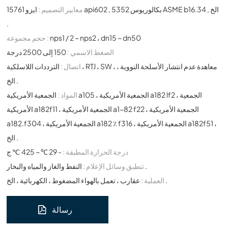
معايير التصميم :
ايزو 15761 api602 , بكالوريوس 5352 ASME b16.34 , الخ
.
nps1 / 2 ~ nps2 ، dn15 ~ dn50
حجم مجموعة :
الضغط الاسمي :
150 إلى 2500 درجة
اتصال :
الترددات اللاسلكية ، RTJ ، SW ، معاهدة عدم انتشار الأسلحة النووية ،
الخ .
المواد :
الجمعية الأمريكية a105 ، الجمعية الأمريكية a182 lf2 ، الجمعية
الأمريكية a182f11 ، الجمعية الأمريكية a1-82 f22 ، الجمعية الأمريكية
a182.f304 ، الجمعية الأمريكية a182 ٪ f316 ، الجمعية الأمريكية a182f51 ،
الخ .
درجة الحرارة المطبقة :
- 29 ℃ ~ 425 ℃ ج
النفط والغاز والمياه والبخار .
تنطبق وسائل الإعلام :
عقارب ، تعمل بالهواء المضغوط ، الكهربائية ، الخ .
العملية :
رسالة