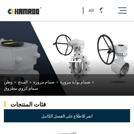
AR
منتجات
>
صمام بوابة مزورة
>
صمام مزورة
>
المنتج
>
وطن
صمام كروي مطروق
فئات المنتجات
انقر للاطلاع على الفصل الكامل