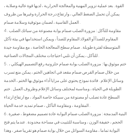
القوة . بعد عملية تزوير المهنية والمعالجة الحرارية ، لديها قوة عالية وصلابة ،
يمكن أن تحمل الضغط العالي ، وارتفاع درجة الحرارة وغيرها من ظروف
العمل القاسية ، لضمان موثوقية وسلامة صمام .
4 . مقاومة للتآكل : مزورة الصلب صمام بوابة مصنوعة من سبائك الصلب
المقاوم للصدأ أو الفولاذ المقاوم للصدأ ، ويمكن استخدامها في بيئة تآكل
المتوسطة لفترة طويلة . صمام سطح المعالجة الخاصة ، مع مقاومة جيدة
للتآكل ، يمكن أن تلبي احتياجات مختلف المجالات الصناعية .
5 . ختم موثوق بها : مزورة الصلب بوابة صمام حلزونية رفع التصميم الهيكلي ،
من خلال صمام القرص صمام مقعد في اتجاهين الختم ، يمكن منع تسرب
وسائل الإعلام . فائدة نموذج يحتوي على مزايا أداء موثوق بها الختم ، الخدمة
الطويلة في الحياة ، ومناسبة لمختلف وسائل الإعلام وظروف العمل . ختم
السطح عادة تصلب أو مصنوعة من سبيكة خاصة المواد ، مع ارتفاع ارتداء
المقاومة ، ومقاومة التآكل ، صمام تمديد خدمة الحياة .
6 . البنية المدمجة : مزورة الصلب صمام البوابة عادة تصميم مضغوط ، صغيرة
الحجم ، خفيفة الوزن ، ومناسبة للتثبيت في مساحة محدودة . عندما يتم فتح
البوابة تماما ، مقاومة السوائل من خلال بوابة صمام هو تقريبا صفر ، وهذا