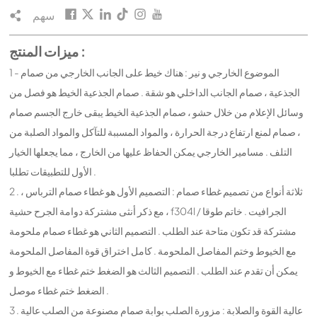
سهم
ميزات المنتج :
1 - الموضوع الخارجي و نير : هناك خيط على الجانب الخارجي من صمام
الجذعية ، صمام الجانب الداخلي هو شقة . صمام الجذعية الخيط هو فصل من
وسائل الإعلام من خلال حشو ، صمام الجذعية الخيط يبقى خارج الجسم صمام
، صمام لمنع ارتفاع درجة الحرارة ، والمواد المسببة للتآكل والمواد الصلبة من
التلف . مسامير الخارجي يمكن الحفاظ عليها من الخارج ، مما يجعلها الخيار
الأول للتطبيقات تطلبا .
2 . ثلاثة أنواع من تصميم غطاء صمام : التصميم الأول هو غطاء صمام الترباس ،
مع ذكر أنثى مشتركة دوامة الجرح حشية ، f304l / الجرافيت . خاتم طوقا
مشتركة قد تكون متاحة عند الطلب . التصميم الثاني هو غطاء صمام ملحومة
مع الخيوط وختم المفاصل الملحومة . كامل اختراق قوة المفاصل الملحومة
يمكن أن تقدم عند الطلب . التصميم الثالث هو الضغط ختم غطاء مع الخيوط و
الضغط ختم غطاء موصل .
3 . عالية القوة والصلابة : مزورة الصلب بوابة صمام مصنوعة من الصلب عالية