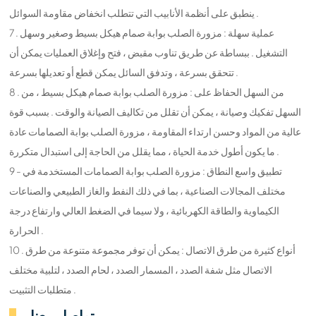
ينطبق على أنظمة الأنابيب التي تتطلب انخفاض مقاومة السوائل .
7 . عملية سهلة : مزورة الصلب بوابة صمام هيكل بسيط وصغير وسهل
التشغيل . ببساطة عن طريق تناوب مقبض ، فتح وإغلاق العمليات يمكن أن
تتحقق بسرعة ، وتدفق السائل يمكن قطع أو تعديلها بسرعة .
8 . من السهل الحفاظ على : مزورة الصلب بوابة صمام هيكل بسيط ، من
السهل تفكيك وصيانة ، يمكن أن تقلل من تكاليف الصيانة والوقت . بسبب قوة
عالية من المواد وحسن ارتداء المقاومة ، مزورة الصلب بوابة الصمامات عادة
ما يكون أطول خدمة الحياة ، مما يقلل من الحاجة إلى استبدال متكررة .
9 - تطبيق واسع النطاق : مزورة الصلب بوابة الصمامات المستخدمة في
مختلف المجالات الصناعية ، بما في ذلك النفط والغاز الطبيعي والصناعات
الكيماوية والطاقة الكهربائية ، ولا سيما في الضغط العالي وارتفاع درجة
الحرارة .
10 . أنواع كثيرة من طرق الاتصال : يمكن أن توفر مجموعة متنوعة من طرق
الاتصال مثل شفة الصدد ، المسمار الصدد ، لحام الصدد ، لتلبية مختلف
متطلبات التثبيت .
تواصل معنا