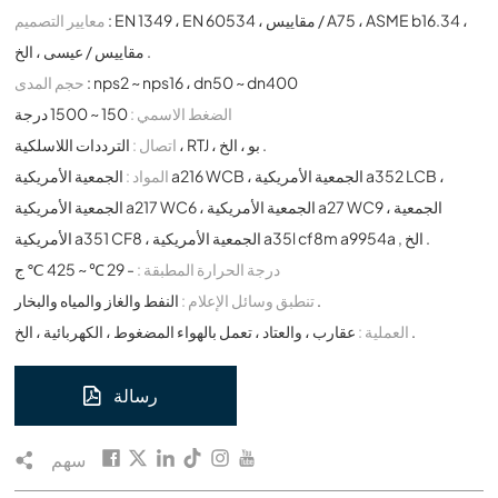
: EN 1349 ، EN 60534 ، مقاييس / A75 ، ASME b16.34 ،
معايير التصميم
مقاييس / عيسى ، الخ .
: nps2 ~ nps16 ، dn50 ~ dn400
حجم المدى
الضغط الاسمي :
150 ~ 1500 درجة
الترددات اللاسلكية ، RTJ ، بو ، الخ .
اتصال :
المواد :
الجمعية الأمريكية a216 WCB ، الجمعية الأمريكية a352 LCB ،
الجمعية الأمريكية a217 WC6 ، الجمعية الأمريكية a27 WC9 ، الجمعية
الأمريكية a351 CF8 ، الجمعية الأمريكية a35l cf8m a9954a , الخ .
درجة الحرارة المطبقة :
- 29 ℃ ~ 425 ℃ ج
النفط والغاز والمياه والبخار .
تنطبق وسائل الإعلام :
عقارب ، والعتاد ، تعمل بالهواء المضغوط ، الكهربائية ، الخ .
العملية :
رسالة
سهم