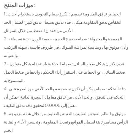
ميزات المنتج :
1 . انخفاض تدفق المقاومة تصميم : الكرة صمام التجويف باستخدام أحدث
انخفاض تدفق المقاومة هيكل ، قناة تدفق بسيط ، تدفق كبير ، لضمان الحد
الأدنى من فقدان الضغط من خلال السوائل .
2 . المدمجة والمحمولة : صمام صغيرة الحجم ، خفيفة الوزن ، بنية بسيطة ،
وأداء موثوق بها ، ومناسبة لمراقبة السوائل في ظروف قاسية ، سهلة التركيب
والصيانة .
3 - عدم الاتزان هيكل ضغط السائل : صمام الجذعية باستخدام هيكل متوازن
ضغط السائل ، مع الحفاظ على استقرار أداء التحكم ، وانخفاض ضغط العمل
المسموح به .
4 . دقة التحكم : صمام يمكن أن تكون مصممة مع الحد الأدنى من القدرة على
التحكم في التدفق ، والحد الأدنى من تدفق معامل ( السيرة الذاتية ) يمكن أن
تصل إلى 0.0005 لتحقيق دقة تدفق التكيف .
5 . موثوق بها نظام التعبئة والتغليف : التعبئة والتغليف من خلال شفة مزدوجة
الرأس مسامير ثابتة لضمان المواقع وتعديل المقاومة ، وتحسين الأداء والمتانة
الختم .