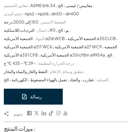
: ASME b16.34 ، مقاييس / عيسى ، الخ .
معايير التصميم
: nps2 ~ nps16 ، dn50 ~ dn400
حجم المدى
الضغط الاسمي :
150 إلى 2500 درجة
الترددات اللاسلكية ، RTJ ، بو ، الخ .
اتصال :
المواد :
الجمعية الأمريكية a216 WCB ، الجمعية الأمريكية a352 LCB ،
الجمعية الأمريكية a217 WC6 ، الجمعية الأمريكية a27 WC9 ، الجمعية
الأمريكية a351 CF8 ، الجمعية الأمريكية a35l cf8m a9954a , الخ .
درجة الحرارة المطبقة :
- 29 ℃ ~ 425 ℃ ج
النفط والغاز والمياه والبخار .
تنطبق وسائل الإعلام :
عقارب ، والعتاد ، تعمل بالهواء المضغوط ، الكهربائية ، الخ .
العملية :
رسالة
سهم
ميزات المنتج :