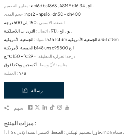
: api6d bs1868 , ASME b16.34 , الخ .
معايير التصميم
: nps2 ~ nps16 ، dn50 ~ dn400
حجم المدى
الضغط الاسمي :
150 إلى 600 درجة
الترددات اللاسلكية ، RTJ ، بو ، الخ .
اتصال :
المواد :
الجمعية الأمريكية a351 cf3m الجمعية الأمريكية a351 cf8m
الجمعية الأمريكية b148 uns c95800 الخ .
درجة الحرارة المطبقة :
- 29 ℃ ~ 150 ℃ ج
أكسجين وهكذا فوق .
مناسبة لأنّ وسط :
: n / a
العملية
رسالة
سهم
ميزات المنتج :
1 . تجاوز التصميم الهيكلي : الضغط الاسمي السند الإذني ≥ 1.6mpa صمام ،