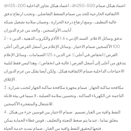
dn125-200 اعتماد هيكل تجاوز الداخلية ، dn250-500 اعتماد هيكل صمام
الالتفافية الخارجية للحد من صمام الضغط التفاضلي ، وتجنب ارتفاع تدفق
عالية التنظيف ، ومنع ارتفاع درجة الحرارة ، وضمان سلامة تشغيل شبكة
أنابيب الأوكسجين ، والحد من عزم الدوران .
2 - تدفق وسائل الاعلام : السند الإذني ≥ 1.6 الآلام والكروب الذهنية ، الدين ≤
100 الأكسجين صمام الاختيار ، وسائل الإعلام من أسفل القرص إلى أعلى
القرص ( انخفاض في أعلى ) ؛ عن الدين ≥ 125 الصمامات ، وسائل الإعلام
يتدفق من أعلى إلى أسفل القرص ( عالية في انخفاض ) ، وهذا ليس فقط لتلبية
الاحتياجات الداخلية صمام الالتفافية هيكل ، ولكن أيضا يقلل من عزم الدوران
الإغلاق .
3 . مكافحة ساكنة الجهاز : صمام مجهزة مكافحة ساكنة الجهاز لتجنب شرارة
الناجمة عن الكهرباء الساكنة ، وتحسين سلامة العملية ، لا سيما في بيئة قابلة
للاشتعال والمتفجرة الأكسجين .
4 . النفط واقية من الغبار تصميم : صمام الاختيار بين قوسين جزء من هيكل
مغلق تماما ، عندما يتم ضغط التعبئة والتغليف ، قوس غطاء الحماية يمكن
فتحها لتحقيق النفط واقية من الغبار ، صمام تمديد خدمة الحياة .