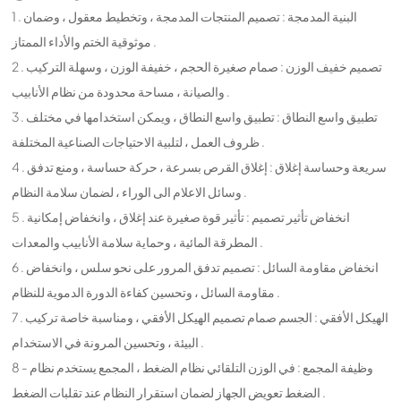
1 . البنية المدمجة : تصميم المنتجات المدمجة ، وتخطيط معقول ، وضمان
موثوقية الختم والأداء الممتاز .
2 . تصميم خفيف الوزن : صمام صغيرة الحجم ، خفيفة الوزن ، وسهلة التركيب
والصيانة ، مساحة محدودة من نظام الأنابيب .
3 . تطبيق واسع النطاق : تطبيق واسع النطاق ، ويمكن استخدامها في مختلف
ظروف العمل ، لتلبية الاحتياجات الصناعية المختلفة .
4 . سريعة وحساسة إغلاق : إغلاق القرص بسرعة ، حركة حساسة ، ومنع تدفق
وسائل الاعلام الى الوراء ، لضمان سلامة النظام .
5 . انخفاض تأثير تصميم : تأثير قوة صغيرة عند إغلاق ، وانخفاض إمكانية
المطرقة المائية ، وحماية سلامة الأنابيب والمعدات .
6 . انخفاض مقاومة السائل : تصميم تدفق المرور على نحو سلس ، وانخفاض
مقاومة السائل ، وتحسين كفاءة الدورة الدموية للنظام .
7 . الهيكل الأفقي : الجسم صمام تصميم الهيكل الأفقي ، ومناسبة خاصة تركيب
البيئة ، وتحسين المرونة في الاستخدام .
8 - وظيفة المجمع : في الوزن التلقائي نظام الضغط ، المجمع يستخدم نظام
الضغط تعويض الجهاز لضمان استقرار النظام عند تقلبات الضغط .