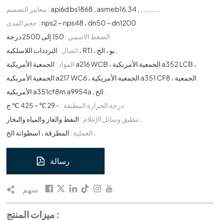
api6d bs1868 , asmeb16.34 , . . . . . . .
معايير التصميم :
nps2 ~ nps48 ، dn50 ~ dn1200
حجم المدى :
الضغط الاسمي :
150 إلى 2500 درجة
الترددات اللاسلكية ، RTJ ، بو ، الخ .
اتصال :
المواد :
الجمعية الأمريكية a216 WCB ، الجمعية الأمريكية a352 LCB ،
الجمعية الأمريكية a217 WC6 ، الجمعية الأمريكية a351 CF8 ، الجمعية
الأمريكية a351cf8m a9954a , الخ .
درجة الحرارة المطبقة :
- 29 ℃ ~ 425 ℃ ج
النفط والغاز والمياه والبخار .
تنطبق وسائل الإعلام :
المطرقة ، اسطوانة الخ .
العملية :
رسالة
سهم
ميزات المنتج :