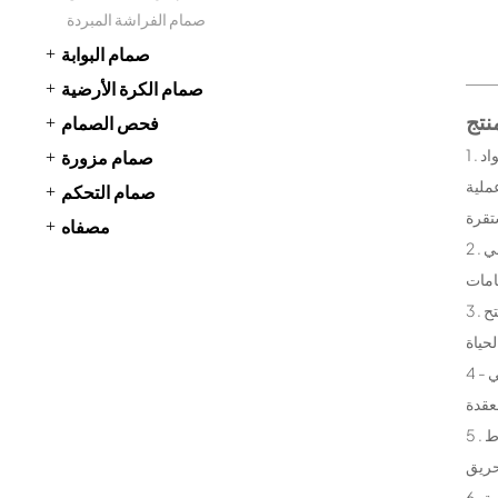
صمام الفراشة المبردة
صمام البوابة
صمام الكرة الأرضية
فحص الصمام
1 . المكونات الرئيسية : نصف بطانة صمام فراشة عالية الجودة مقاومة للتآكل المواد ( مثل المطاط ، EPDM ، الموز الجديد ، وما إلى ذلك ) على مقعد صمام ، صمام
صمام مزورة
ملية
صمام التحكم
مصفاه
2 . مكافحة ضربة تصميم : فريدة من نوعها تصميم الجذعية صمام الجذعية في الضغط العالي لتعزيز الاستقرار في البيئة ، على نحو فعال لمنع ارتفاع الضغط الداخلي
3 . التشحيم الذاتي جلبة : سوبر انخفاض معامل الاحتكاك التشحيم الذاتي جلبة يقلل بشكل كبير من مقاومة الاحتكاك بين صمام الجذعية جلبة ، صمام فراشة فتح
4 - قدرة تحمل الضغط في اتجاهين : نصف بطانة صمام فراشة في اتجاهين تصميم ختم الضغط في كلا الاتجاهين يمكن الحفاظ على الأداء الممتاز ، يمكن أن تلبي
5 . مرنة مقعد خيارات : مقعد خيارات متاحة في مجموعة متنوعة من المواد ، بما في ذلك المطاط ، EPDM ، الموز الجديد ، الخ ، لتلبية مختلف وسائل الإعلام وظروف
6 . أعلى شفة القياسية الدولية : ISO 5211 أعلى شفة القياسية يمكن أن تضمن اتصال مثالية مع مختلف المحركات ، من أجل تيسير التكامل وتركيب نظام التحكم