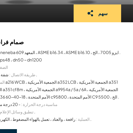
سهم
صمام فراش
neneneneba المعهد 609 ، ASME b16.34 ، ASME b16.10 ، ايزو 7005 ، الخ .
nps48 ، dn50 ~ dn1200
الضغط
شفة ، المشبك ، العروة ، الخ .
طريقة الاتصال :
المو
a536 65-15-12 / a536 60-40-18 ، الأمم المتحدة c95800 ، الأمم المتحدة C9 5500 ، الخ .
مناسبة درجة الحرارة :
- 20 درجة مئوية ~ 120 درجة مئوية
المياه ، مياه البحر ، الخ .
تنطبق وسائل الإعلام
رافعة ، والعتاد ، تعمل بالهواء المضغوط ، الكهربائية ، الهيدروليكية ، الخ .
العملية :