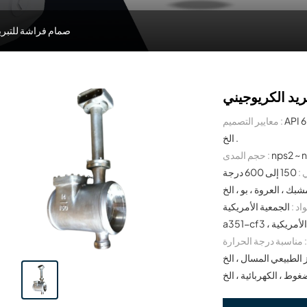
صمام فراشة للتبري
يد الكريوجيني
 ، ايزو 7005 ،
معايير التصميم :
الخ .
nps2 ~ 
حجم المدى :
:
150 إلى 600 درجة
اد :
الجمعية الأمريكية a351 CF8 ، الجمعية الأمريكية a351 CFRM ، الجمعية الأمريكية
ناسبة درجة الحرارة :