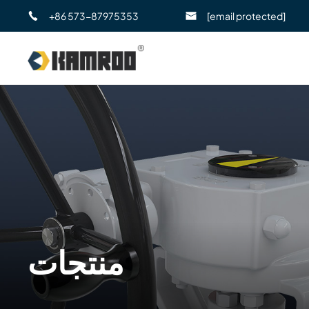
+86 573-87975353
[email protected]
منتجات