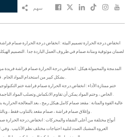
سهم
لضمان موثوقية ومتانة صمام في ظروف العمل الباردة جدا . التصميم الهيكلي
بشكل كبير من استخدام المواد الخام . فإنه يحتاج إلى مساحة صغيرة لتركيب ، من السهل أن تكون مرنة في مختلف نظم الأنابيب .
الخاص ، وختم المواد يمكن أن تقاوم الانكماش وتصلب المواد الناجمة عن انخفاض درجة الحرارة ، وبالتالي ضمان الاستقرار على المدى الطويل من تأثير الختم .
وإغلاق صمام فراشة ، صمام مقعد بالتناوب فقط ، وبالتالي تجنب الضرر من التعبئة بسبب رفع العمل ، وضمان موثوقية الختم ، وإطالة عمر خدمة .
العروه المشبك الصدد لتلبية احتياجات مختلف نظم الأنابيب . وفي الوق
المضغوط ، الهيدروليكية الهيدروليكية ربط المحرك الخيار ، ودعم التشغيل عن بعد والتشغيل الآلي ، وتحسين مرونة النظام و مستوى الذكاء .