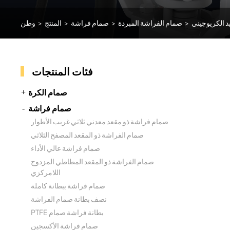
د الكريوجيني
>
صمام الفراشة المبردة
>
صمام فراشة
>
المنتج
>
وطن
فئات المنتجات
صمام الكرة
صمام فراشة
صمام فراشة ذو مقعد معدني ثلاثي غريب الأطوار
صمام الفراشة ذو المقعد المصفح الثلاثي
صمام فراشة عالي الأداء
صمام الفراشة ذو المقعد المطاطي المزدوج
اللامركزي
صمام فراشة ببطانة كاملة
نصف بطانة صمام الفراشة
PTFE بطانة فراشة صمام
صمام فراشة الأكسجين