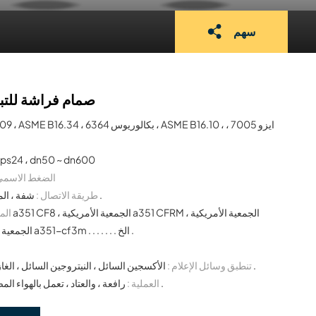
سهم
صمام فراشة للتبر
API 609 ، ASME B16.34 ، بكالوريوس 6364 ، ASME B16.10
nps24 ، dn50 ~ dn600
الضغط الاسمي 
شفة ، المشبك ، العروة ، بو ، الخ .
طريقة الاتصال :
المو
a351-cf3 ، الجمعية الأمريكية a351-cf3m . . . . . . . الخ .
م
الأكسجين السائل ، النيتروجين السائل ، الغاز الطبيعي المسال ، الخ .
تنطبق وسائل الإعلام :
رافعة ، والعتاد ، تعمل بالهواء المضغوط ، الكهربائية ، الخ .
العملية :