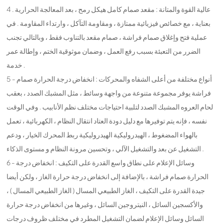
4 . عالية القوة والمتانة : مقعد صمام كامل هيكل رمح ، بعد المعالجة الحرارية
بعناية ، مع خصائص فيزيائية ممتازة ، ومقاومة التآكل ، وارتداء المقاومة . في
عملية فتح وإغلاق صمام فراشة ، صمام مقعد بالتناوب فقط ، وبالتالي تجنب
الضرر من التعبئة بسبب رفع العمل ، وضمان موثوقية الختم ، وإطالة عمر
خدمة .
5 - أنواع مختلفة من أعلى الشفاه والمحركات : انخفاض درجة الحرارة صمام
فراشة يوفر مجموعة متنوعة من واجهة وسائط ، مثل المشبك الصدد ، بعقب
لحام العروه المشبك الصدد لتلبية احتياجات مختلف نظم الأنابيب . وفي الوقت
نفسه ، فإنه يتم توفيرها مع دليل دودة العتاد انتقال النظام ، الكهربائية ، تعمل
بالهواء المضغوط ، الهيدروليكية الهيدروليكية ربط المحرك الخيار ، ودعم
التشغيل عن بعد والتشغيل الآلي ، وتحسين مرونة النظام و مستوى الذكاء .
6 - وسائل الإعلام على نطاق واسع القدرة على التكيف : انخفاض درجة
الحرارة صمام فراشة ، بالإضافة إلى انخفاض درجة حرارة الغاز ، ولكن أيضا
جيدة القدرة على التكيف ، الغاز الطبيعي المسال ( الغاز الطبيعي المسال ) ،
والأكسجين السائل ، النيتروجين السائل ، وغيرها من انخفاض درجة حرارة
السائل وسائل الإعلام لضمان التشغيل المطرد في مختلف ظروف درجات