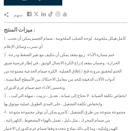
سهم
ميزات المنتج :
1 . كامل هيكل ملحومة : لوحة الصلب الملحومة ، صمام الجسم يمكن أن تجنب
أي تسرب وسائل الإعلام .
2 . ختم ممتازة الأداء : ربيع مقعد يمكن أن تتكيف مع تغير الضغط ودرجة
الحرارة ، وضمان مقعد إدراج الكرة الاتصال الوثيق ، في إطار فرضية ضيق
الختم لتحقيق مرونة فتح / إغلاق العملية . الكرة صمام الجذعية مصنوعة من
أدوات الآلات الدقيقة للحد من معامل الاحتكاك بين الأسطح الملامسة ،
وتحسين الأداء ختم صمام عزم الدوران .
3 . انخفاض تكلفة الصيانة : لا تحتاج إلى صيانة ، تعديل ، تزييت ، سهلة التركيب ،
وانخفاض تكلفة التشغيل ، على المدى الطويل عملية موثوق بها .
4 . مجموعة متنوعة من طرق التشغيل : كامرو يمكن أن توفر مجموعة متنوعة
من صمام المحرك ، مثل دليل ، تعمل بالهواء المضغوط ، الكهربائية ،
الهيدروليكية ، وما إلى ذلك نماذج محددة وفقا صمام عزم الدوران الاختيار .