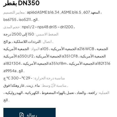
بقطر DN350
api6d ASME b16.34 , ASME b16.5 , المعهد 607 ،
معايير التصميم :
bs6755 ، iso5211 ، الخ .
nps1 / 2 ~ nps48 dn15 ~ dn1200 ،
حجم المدى :
الضغط الاسمي :
150 إلى 2500 درجة
الترددات اللاسلكية ، بو الخ .
اتصال :
المواد :
الجمعية الأمريكية a105 ، الجمعية الأمريكية a216 WCB ، الجمعية
الأمريكية a350 LF2 ، الجمعية الأمريكية a351 CF8 ، الجمعية الأمريكية
a182 f304 ، الجمعية الأمريكية a351cf8m ، الجمعية الأمريكية a182f316
a9954a , الخ .
مناسبة درجة الحرارة :
- 29 ℃ ~ 300 ℃ ج
ماء , زيت , غاز وهكذا فوق .
مناسبة لأنّ وسط :
العملية :
رافعة ، والعتاد ، تعمل بالهواء المضغوط ، الكهربائية ، الهيدروليكية ،
الخ .
رسالة